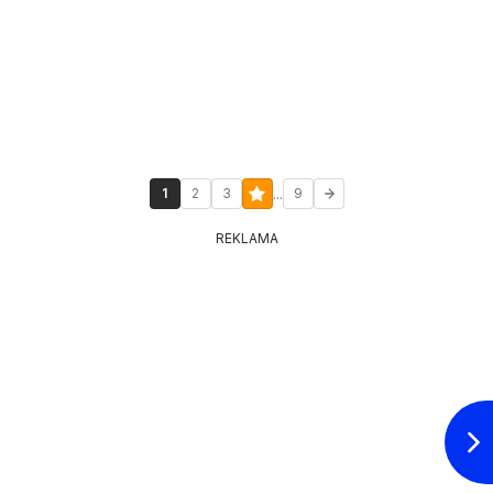
...
1
2
3
9
REKLAMA