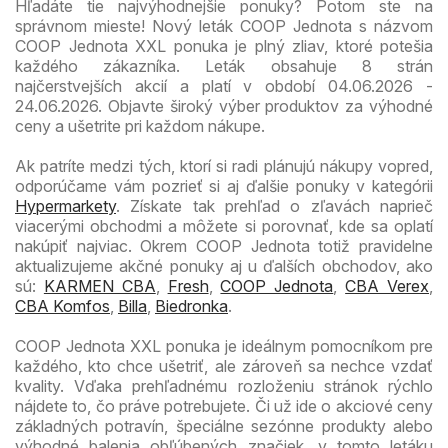
Hľadáte tie najvýhodnejšie ponuky? Potom ste na
správnom mieste! Nový leták COOP Jednota s názvom
COOP Jednota XXL ponuka je plný zliav, ktoré potešia
každého zákazníka. Leták obsahuje 8 strán
najčerstvejších akcií a platí v období 04.06.2026 -
24.06.2026. Objavte široký výber produktov za výhodné
ceny a ušetrite pri každom nákupe.
Ak patríte medzi tých, ktorí si radi plánujú nákupy vopred,
odporúčame vám pozrieť si aj ďalšie ponuky v kategórii
Hypermarkety
. Získate tak prehľad o zľavách naprieč
viacerými obchodmi a môžete si porovnať, kde sa oplatí
nakúpiť najviac. Okrem COOP Jednota totiž pravidelne
aktualizujeme akčné ponuky aj u ďalších obchodov, ako
sú:
KARMEN CBA
,
Fresh
,
COOP Jednota
,
CBA Verex
,
CBA Komfos
,
Billa
,
Biedronka
.
COOP Jednota XXL ponuka je ideálnym pomocníkom pre
každého, kto chce ušetriť, ale zároveň sa nechce vzdať
kvality. Vďaka prehľadnému rozloženiu stránok rýchlo
nájdete to, čo práve potrebujete. Či už ide o akciové ceny
základných potravín, špeciálne sezónne produkty alebo
výhodné balenia obľúbených značiek, v tomto letáku