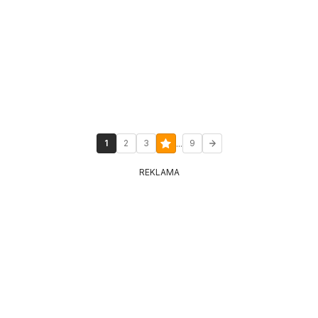
...
1
2
3
9
REKLAMA