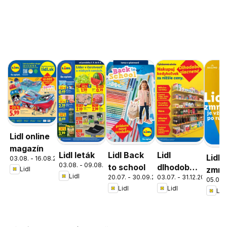
Lidl online
magazín
Lidl leták
Lidl Back
Lidl
Lidl
03.08. - 16.08.2026
03.08. - 09.08.2026
to school
dlhodobo
zmrz
Lidl
Lidl
20.07. - 30.09.2026
03.07. - 31.12.2026
zlacnené
05.05. 
Lidl
Lidl
Lidl