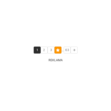
...
1
2
3
63
REKLAMA