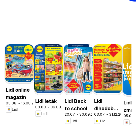
Lidl online
magazín
Lidl leták
Lidl Back
Lidl
Lidl
03.08. - 16.08.2026
03.08. - 09.08.2026
to school
dlhodobo
zmrz
Lidl
Lidl
20.07. - 30.09.2026
03.07. - 31.12.2026
zlacnené
05.05. 
Lidl
Lidl
Lidl