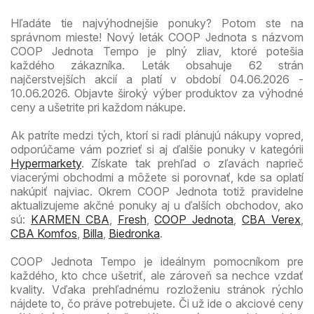
Hľadáte tie najvýhodnejšie ponuky? Potom ste na
správnom mieste! Nový leták COOP Jednota s názvom
COOP Jednota Tempo je plný zliav, ktoré potešia
každého zákazníka. Leták obsahuje 62 strán
najčerstvejších akcií a platí v období 04.06.2026 -
10.06.2026. Objavte široký výber produktov za výhodné
ceny a ušetrite pri každom nákupe.
Ak patríte medzi tých, ktorí si radi plánujú nákupy vopred,
odporúčame vám pozrieť si aj ďalšie ponuky v kategórii
Hypermarkety
. Získate tak prehľad o zľavách naprieč
viacerými obchodmi a môžete si porovnať, kde sa oplatí
nakúpiť najviac. Okrem COOP Jednota totiž pravidelne
aktualizujeme akčné ponuky aj u ďalších obchodov, ako
sú:
KARMEN CBA
,
Fresh
,
COOP Jednota
,
CBA Verex
,
CBA Komfos
,
Billa
,
Biedronka
.
COOP Jednota Tempo je ideálnym pomocníkom pre
každého, kto chce ušetriť, ale zároveň sa nechce vzdať
kvality. Vďaka prehľadnému rozloženiu stránok rýchlo
nájdete to, čo práve potrebujete. Či už ide o akciové ceny