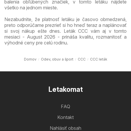
balenia obľúbených značiek, v tomto letáku nájdete
všetko na jednom mieste.
Nezabudnite, že platnosť letáku je časovo obmedzená,
preto odporúčame prezrieť si ho hneď teraz a naplánovať
si svoj nákup ešte dnes. Leták CCC vám aj v tomto
mesiaci - August 2026 - prináša kvalitu, rozmanitosť a
výhodné ceny pre celú rodinu.
Domov
Odev, obuv a šport
CCC
CCC leták
Letakomat
FAQ
Kontakt
Nahlásiť obsah