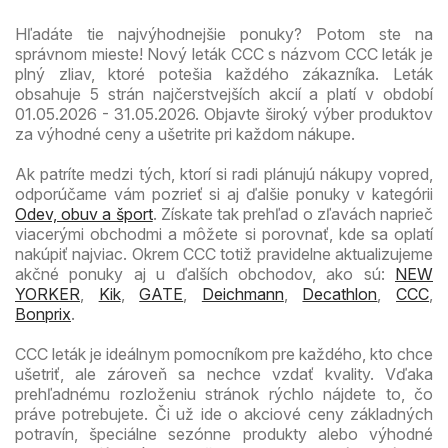
Hľadáte tie najvýhodnejšie ponuky? Potom ste na
správnom mieste! Nový leták CCC s názvom CCC leták je
plný zliav, ktoré potešia každého zákazníka. Leták
obsahuje 5 strán najčerstvejších akcií a platí v období
01.05.2026 - 31.05.2026. Objavte široký výber produktov
za výhodné ceny a ušetrite pri každom nákupe.
Ak patríte medzi tých, ktorí si radi plánujú nákupy vopred,
odporúčame vám pozrieť si aj ďalšie ponuky v kategórii
Odev, obuv a šport
. Získate tak prehľad o zľavách naprieč
viacerými obchodmi a môžete si porovnať, kde sa oplatí
nakúpiť najviac. Okrem CCC totiž pravidelne aktualizujeme
akčné ponuky aj u ďalších obchodov, ako sú:
NEW
YORKER
,
Kik
,
GATE
,
Deichmann
,
Decathlon
,
CCC
,
Bonprix
.
CCC leták je ideálnym pomocníkom pre každého, kto chce
ušetriť, ale zároveň sa nechce vzdať kvality. Vďaka
prehľadnému rozloženiu stránok rýchlo nájdete to, čo
práve potrebujete. Či už ide o akciové ceny základných
potravín, špeciálne sezónne produkty alebo výhodné