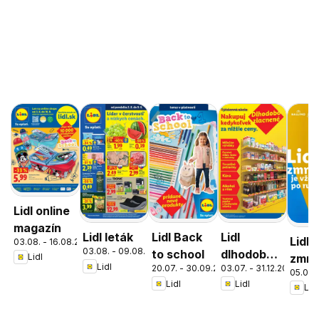
Lidl online
magazín
Lidl leták
Lidl Back
Lidl
Lidl
03.08. - 16.08.2026
03.08. - 09.08.2026
to school
dlhodobo
zmrz
Lidl
Lidl
20.07. - 30.09.2026
03.07. - 31.12.2026
zlacnené
05.05. 
Lidl
Lidl
Lidl