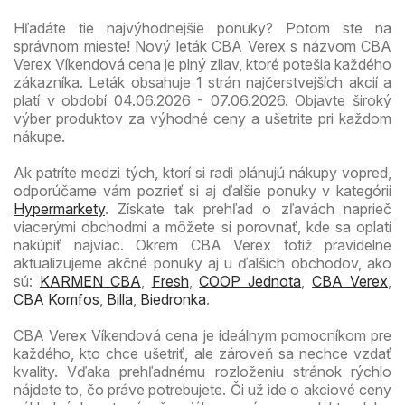
Hľadáte tie najvýhodnejšie ponuky? Potom ste na
správnom mieste! Nový leták CBA Verex s názvom CBA
Verex Víkendová cena je plný zliav, ktoré potešia každého
zákazníka. Leták obsahuje 1 strán najčerstvejších akcií a
platí v období 04.06.2026 - 07.06.2026. Objavte široký
výber produktov za výhodné ceny a ušetrite pri každom
nákupe.
Ak patríte medzi tých, ktorí si radi plánujú nákupy vopred,
odporúčame vám pozrieť si aj ďalšie ponuky v kategórii
Hypermarkety
. Získate tak prehľad o zľavách naprieč
viacerými obchodmi a môžete si porovnať, kde sa oplatí
nakúpiť najviac. Okrem CBA Verex totiž pravidelne
aktualizujeme akčné ponuky aj u ďalších obchodov, ako
sú:
KARMEN CBA
,
Fresh
,
COOP Jednota
,
CBA Verex
,
CBA Komfos
,
Billa
,
Biedronka
.
CBA Verex Víkendová cena je ideálnym pomocníkom pre
každého, kto chce ušetriť, ale zároveň sa nechce vzdať
kvality. Vďaka prehľadnému rozloženiu stránok rýchlo
nájdete to, čo práve potrebujete. Či už ide o akciové ceny