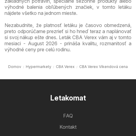
základných potravín, špeciálne sezónne produkty alebo
výhodné balenia obľúbených značiek, v tomto letáku
nájdete všetko na jednom mieste.
Nezabudnite, že platnosť letáku je časovo obmedzená,
preto odporúčame prezrieť si ho hneď teraz a naplánovať
si svoj nákup ešte dnes. Leták CBA Verex vám aj v tomto
mesiaci - August 2026 - prináša kvalitu, rozmanitosť a
výhodné ceny pre celú rodinu.
Domov
Hypermarkety
CBA Verex
CBA Verex Víkendová cena
Letakomat
FAQ
Kontakt