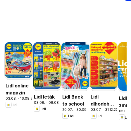
Lidl online
magazín
Lidl leták
Lidl Back
Lidl
Lidl
03.08. - 16.08.2026
03.08. - 09.08.2026
to school
dlhodobo
zmrz
Lidl
Lidl
20.07. - 30.09.2026
03.07. - 31.12.2026
zlacnené
05.05. 
Lidl
Lidl
Lidl