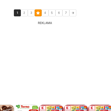
1
2
3
4
5
6
7
REKLAMA