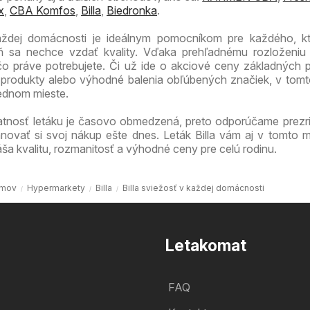
x
,
CBA Komfos
,
Billa
,
Biedronka
.
každej domácnosti je ideálnym pomocníkom pre každého, k
veň sa nechce vzdať kvality. Vďaka prehľadnému rozloženiu
 čo práve potrebujete. Či už ide o akciové ceny základných p
produkty alebo výhodné balenia obľúbených značiek, v tomt
jednom mieste.
atnosť letáku je časovo obmedzená, preto odporúčame prezri
novať si svoj nákup ešte dnes. Leták Billa vám aj v tomto m
ša kvalitu, rozmanitosť a výhodné ceny pre celú rodinu.
mov
Hypermarkety
Billa
Billa sviežosť v každej domácnosti
Letakomat
FAQ