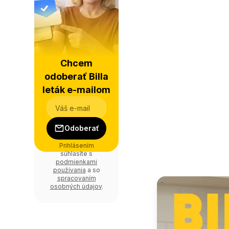
Chcem
odoberať Billa
leták e-mailom
Odoberať
Prihlásením
súhlasíte s
podmienkami
používania
a so
spracovaním
osobných údajov
.