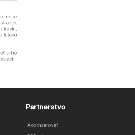
to chce
 stránok
otravín,
o letáku
eť si ho
esiaci -
Partnerstvo
Ako inzerovať