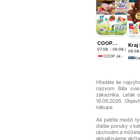
COOP
Kraj
07.08. - 09.08.2026
Jednota
06.08.
COOP Jednota
cez víkend
Kra
ešte
výhodnejšie
Hľadáte tie najvýh
názvom Billa svie
zákazníka. Leták o
16.06.2026. Objav
nákupe.
Ak patríte medzi tý
ďalšie ponuky v ka
obchodmi a môžete s
aktualizujeme akčn