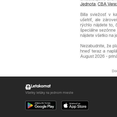
Jednota
,
CBA Vere
Billa sviežosť v 
ušetriť, ale záro
rýchlo nájdete to,
špeciálne sezónne 
nájdete všetko na 
Nezabudnite, že pl
hneď teraz a naplá
August 2026 - priná
Do
Letakomat
Všetky letáky na jednom mieste