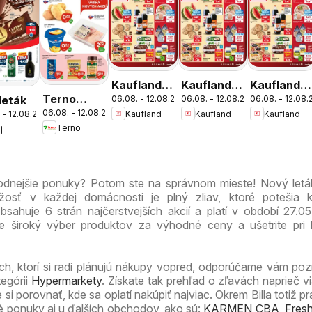
Kaufland
Kaufland
Kaufland
Terno
 leták
06.08. - 12.08.2026
06.08. - 12.08.2026
06.08. - 12.08
Bratislava-
Bratislava-
Bratislava-
06.08. - 12.08.2026
Kaufland
Kaufland
Kaufland
 - 12.08.2026
leták
Patrónka
Nové
Petržalka
Terno
j
leták
Mesto
leták
leták
odnejšie ponuky? Potom ste na správnom mieste! Nový leták
žosť v každej domácnosti je plný zliav, ktoré potešia 
bsahuje 6 strán najčerstvejších akcií a platí v období 27.0
te široký výber produktov za výhodné ceny a ušetrite pri
ch, ktorí si radi plánujú nákupy vopred, odporúčame vám pozri
tegórii
Hypermarkety
. Získate tak prehľad o zľavách naprieč v
i porovnať, kde sa oplatí nakúpiť najviac. Okrem Billa totiž pr
é ponuky aj u ďalších obchodov, ako sú:
KARMEN CBA
,
Fres