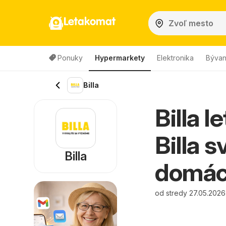
Letakomat
Ponuky
Hypermarkety
Elektronika
Bývan
Billa
Billa 
Billa 
Billa
domácn
od stredy 27.05.2026