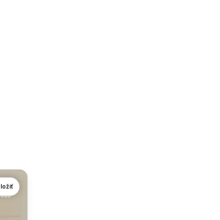
ložiť