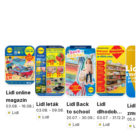
Lidl online
magazín
Lidl leták
Lidl Back
Lidl
Lidl
03.08. - 16.08.2026
03.08. - 09.08.2026
to school
dlhodobo
zmrz
Lidl
Lidl
20.07. - 30.09.2026
03.07. - 31.12.2026
zlacnené
05.05. 
Lidl
Lidl
Lidl