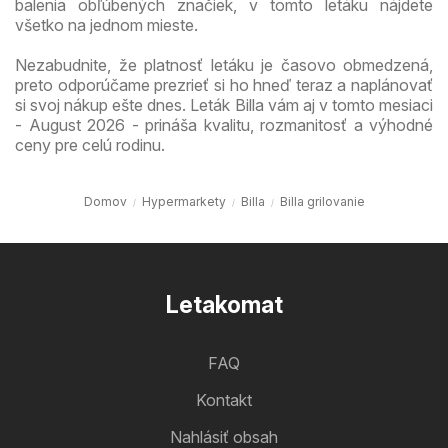
balenia obľúbených značiek, v tomto letáku nájdete
všetko na jednom mieste.
Nezabudnite, že platnosť letáku je časovo obmedzená,
preto odporúčame prezrieť si ho hneď teraz a naplánovať
si svoj nákup ešte dnes. Leták Billa vám aj v tomto mesiaci
- August 2026 - prináša kvalitu, rozmanitosť a výhodné
ceny pre celú rodinu.
Domov
Hypermarkety
Billa
Billa grilovanie
Letakomat
FAQ
Kontakt
Nahlásiť obsah