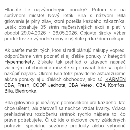
Hľadáte tie najvýhodnejšie ponuky? Potom ste na
správnom mieste! Nový leták Billa s názvom Billa
grilovanie je plný zliav, ktoré potešia každého zákazníka.
Leták obsahuje 35 strán najčerstvejších akcií a platí v
období 29.04.2026 - 26.05.2026. Objavte široký výber
produktov za výhodné ceny a ušetrite pri každom nákupe.
Ak patríte medzi tých, ktorí si radi plánujú nákupy vopred,
odporúčame vám pozrieť si aj ďalšie ponuky v kategórii
Hypermarkety
. Získate tak prehľad o zľavách naprieč
viacerými obchodmi a môžete si porovnať, kde sa oplatí
nakúpiť najviac. Okrem Billa totiž pravidelne aktualizujeme
akčné ponuky aj u ďalších obchodov, ako sú:
KARMEN
CBA
,
Fresh
,
COOP Jednota
,
CBA Verex
,
CBA Komfos
,
Billa
,
Biedronka
.
Billa grilovanie je ideálnym pomocníkom pre každého, kto
chce ušetriť, ale zároveň sa nechce vzdať kvality. Vďaka
prehľadnému rozloženiu stránok rýchlo nájdete to, čo
práve potrebujete. Či už ide o akciové ceny základných
potravín, špeciálne sezónne produkty alebo výhodné