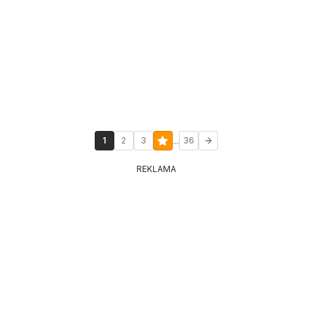
...
1
2
3
36
REKLAMA