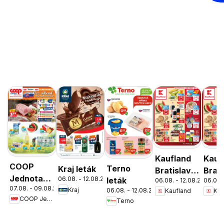
Kaufland
Kauf
COOP
Terno
Kraj leták
Bratislava-
Brati
Jednota
06.08. - 12.08.2026
leták
06.08. - 12.08.2026
06.08.
Patrónka
Nov
07.08. - 09.08.2026
cez víkend
Kraj
06.08. - 12.08.2026
Kaufland
Kau
leták
Mest
COOP Jednota
Terno
ešte
leták
výhodnejšie