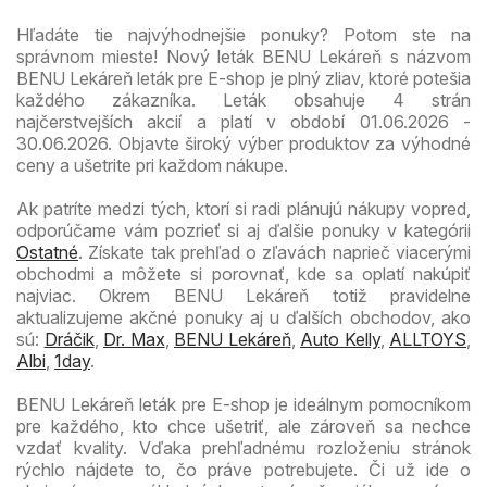
Hľadáte tie najvýhodnejšie ponuky? Potom ste na
správnom mieste! Nový leták BENU Lekáreň s názvom
BENU Lekáreň leták pre E-shop je plný zliav, ktoré potešia
každého zákazníka. Leták obsahuje 4 strán
najčerstvejších akcií a platí v období 01.06.2026 -
30.06.2026. Objavte široký výber produktov za výhodné
ceny a ušetrite pri každom nákupe.
Ak patríte medzi tých, ktorí si radi plánujú nákupy vopred,
odporúčame vám pozrieť si aj ďalšie ponuky v kategórii
Ostatné
. Získate tak prehľad o zľavách naprieč viacerými
obchodmi a môžete si porovnať, kde sa oplatí nakúpiť
najviac. Okrem BENU Lekáreň totiž pravidelne
aktualizujeme akčné ponuky aj u ďalších obchodov, ako
sú:
Dráčik
,
Dr. Max
,
BENU Lekáreň
,
Auto Kelly
,
ALLTOYS
,
Albi
,
1day
.
BENU Lekáreň leták pre E-shop je ideálnym pomocníkom
pre každého, kto chce ušetriť, ale zároveň sa nechce
vzdať kvality. Vďaka prehľadnému rozloženiu stránok
rýchlo nájdete to, čo práve potrebujete. Či už ide o