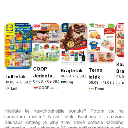
Kauf
COOP
Terno
Kraj leták
Brati
Jednota
Lidl leták
06.08. - 12.08.2026
leták
06.08.
Nov
07.08. - 09.08.2026
cez víkend
10.08. - 16.08.2026
Kraj
06.08. - 12.08.2026
Kau
Mest
COOP Jednota
Lidl
Terno
ešte
leták
výhodnejšie
Hľadáte tie najvýhodnejšie ponuky? Potom ste na
správnom mieste! Nový leták Bauhaus s názvom
Bauhaus katalóg je plný zliav, ktoré potešia každého