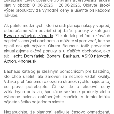
zákazníka. Leták obsahuje 33 strán najčerstvejších akcií a
platí v období 01.06.2026 - 28.06.2026. Objavte široký
výber produktov za výhodné ceny a ušetrite pri každom
nákupe.
Ak patríte medzi tých, ktorí si radi plánujú nákupy vopred,
odporúčame vám pozrieť si aj ďalšie ponuky v kategórii
Bývanie, nábytok, záhrada
. Získate tak prehľad o zľavách
naprieč viacerými obchodmi a môžete si porovnať, kde sa
oplatí nakúpiť najviac. Okrem Bauhaus totiž pravidelne
aktualizujeme akčné ponuky aj u ďalších obchodov, ako
sú:
Hecht
,
Dom farieb
,
Bonami
,
Bauhaus
,
ASKO nábytok
,
Action
,
4home.sk
.
Bauhaus katalóg je ideálnym pomocníkom pre každého,
kto chce ušetriť, ale zároveň sa nechce vzdať kvality.
Vďaka prehľadnému rozloženiu stránok rýchlo nájdete to,
čo práve potrebujete. Či už ide o akciové ceny
základných potravín, špeciálne sezónne produkty alebo
výhodné balenia obľúbených značiek, v tomto letáku
nájdete všetko na jednom mieste.
Nezabudnite, že platnosť letáku je časovo obmedzená,