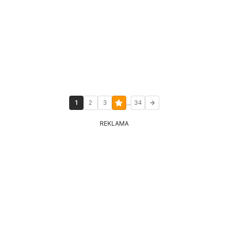
...
1
2
3
34
REKLAMA