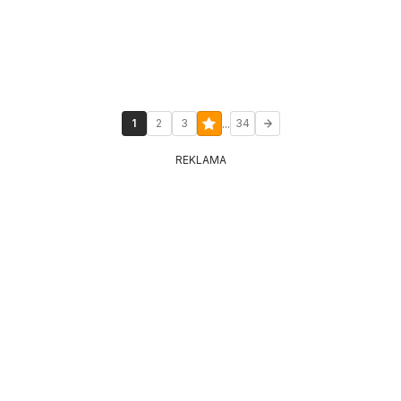
...
1
2
3
34
REKLAMA