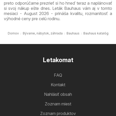
preto odporúčame prezrieť si ho hneď teraz a naplánovať
si svoj nákup ešte dnes. Leták Bauhaus vám aj v tomto
mesiaci - August 2026 - prináša kvalitu, rozmanitosť a
výhodné ceny pre celú rodinu.
Domov
Bývanie, nábytok, záhrada
Bauhaus
Bauhaus katalóg
Letakomat
FAQ
Kontakt
Nahlásiť obsah
Zoznam miest
Zoznam produktov