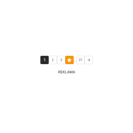
...
1
2
3
31
REKLAMA