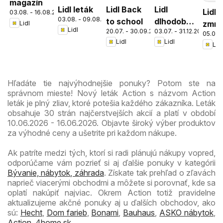
magazín
Lidl leták
Lidl Back
Lidl
Lidl
03.08. - 16.08.2026
03.08. - 09.08.2026
to school
dlhodobo
zmrz
Lidl
Lidl
20.07. - 30.09.2026
03.07. - 31.12.2026
zlacnené
05.05. 
Lidl
Lidl
Lidl
Hľadáte tie najvýhodnejšie ponuky? Potom ste na
správnom mieste! Nový leták Action s názvom Action
leták je plný zliav, ktoré potešia každého zákazníka. Leták
obsahuje 30 strán najčerstvejších akcií a platí v období
10.06.2026 - 16.06.2026. Objavte široký výber produktov
za výhodné ceny a ušetrite pri každom nákupe.
Ak patríte medzi tých, ktorí si radi plánujú nákupy vopred,
odporúčame vám pozrieť si aj ďalšie ponuky v kategórii
Bývanie, nábytok, záhrada
. Získate tak prehľad o zľavách
naprieč viacerými obchodmi a môžete si porovnať, kde sa
oplatí nakúpiť najviac. Okrem Action totiž pravidelne
aktualizujeme akčné ponuky aj u ďalších obchodov, ako
sú:
Hecht
,
Dom farieb
,
Bonami
,
Bauhaus
,
ASKO nábytok
,
Action
,
4home.sk
.