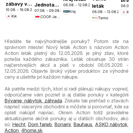
zábavy v
Jednota
06.08. - 12.08.2026
leták
06.08.
Nov
10.08. - 16.08.2026
škole
07.08. - 09.08.2026
cez víkend
Kraj
06.08. - 12.08.2026
Kau
Mest
Kik
COOP Jednota
Terno
ešte
leták
výhodnejšie
Hľadáte tie najvýhodnejšie ponuky? Potom ste na
správnom mieste! Nový leták Action s názvom Action
Action leták platný do 12.05.2026. je plný zliav, ktoré
potešia každého zákazníka. Leták obsahuje 30 strán
najčerstvejších akcií a platí v období 06.05.2026 -
12.05.2026. Objavte široký výber produktov za výhodné
ceny a ušetrite pri každom nákupe.
Ak patríte medzi tých, ktorí si radi plánujú nákupy vopred,
odporúčame vám pozrieť si aj ďalšie ponuky v kategórii
Bývanie, nábytok, záhrada
. Získate tak prehľad o zľavách
naprieč viacerými obchodmi a môžete si porovnať, kde sa
oplatí nakúpiť najviac. Okrem Action totiž pravidelne
aktualizujeme akčné ponuky aj u ďalších obchodov, ako
sú:
Hecht
,
Dom farieb
,
Bonami
,
Bauhaus
,
ASKO nábytok
,
Action
,
4home.sk
.