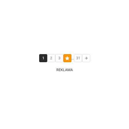
...
1
2
3
31
REKLAMA