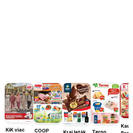
Kauf
KiK viac
COOP
Terno
Kraj leták
Brati