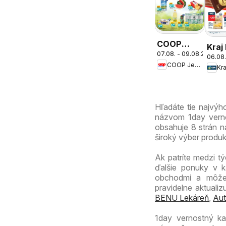
COOP
Kraj
07.08. - 09.08.2026
Jednota
06.08.
COOP Jednota
cez víkend
Kra
ešte
výhodnejšie
Hľadáte tie najvý
názvom 1day vernos
obsahuje 8 strán na
široký výber produ
Ak patríte medzi tý
ďalšie ponuky v k
obchodmi a môžete
pravidelne aktuali
BENU Lekáreň
,
Aut
1day vernostný ka