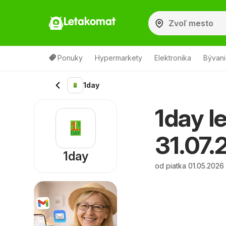
Letakomat
Ponuky
Hypermarkety
Elektronika
Bývani
1day
1day le
31.07.
1day
od piatka 01.05.2026