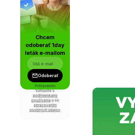
Chcem
odoberať 1day
leták e-mailom
Odoberať
Prihlásením
súhlasíte s
podmienkami
používania
a so
spracovaním
osobných údajov
.