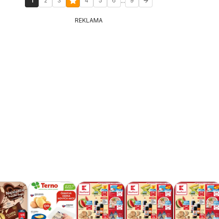
...
1
2
3
4
5
6
9
REKLAMA