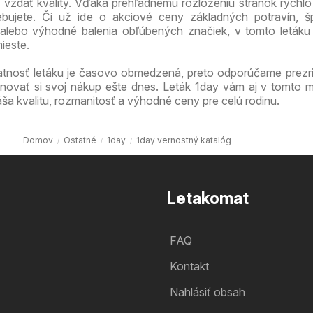
vzdať kvality. Vďaka prehľadnému rozloženiu stránok rýchlo
ebujete. Či už ide o akciové ceny základných potravín, š
alebo výhodné balenia obľúbených značiek, v tomto letáku
ieste.
atnosť letáku je časovo obmedzená, preto odporúčame prezri
novať si svoj nákup ešte dnes. Leták 1day vám aj v tomto m
ša kvalitu, rozmanitosť a výhodné ceny pre celú rodinu.
Domov
Ostatné
1day
1day vernostný katalóg
Letakomat
FAQ
Kontakt
Nahlásiť obsah