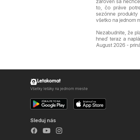
zároveň sa nechce 
to, čo práve potr
sezónne produkty 
všetko na jednom m
Nezabudnite, že pl
hneď teraz a naplá
August 2026 - priná
Letakomat
Všetky letáky na jednom mieste
Sleduj nás