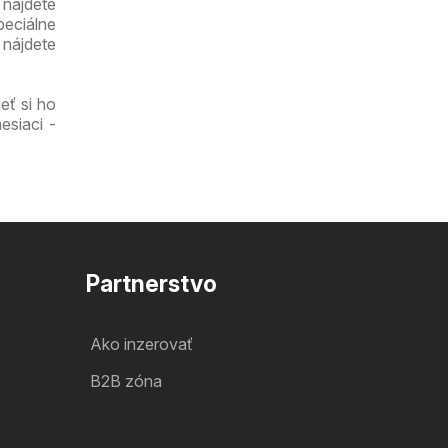
 nájdete
peciálne
 nájdete
eť si ho
esiaci -
Partnerstvo
Ako inzerovať
B2B zóna