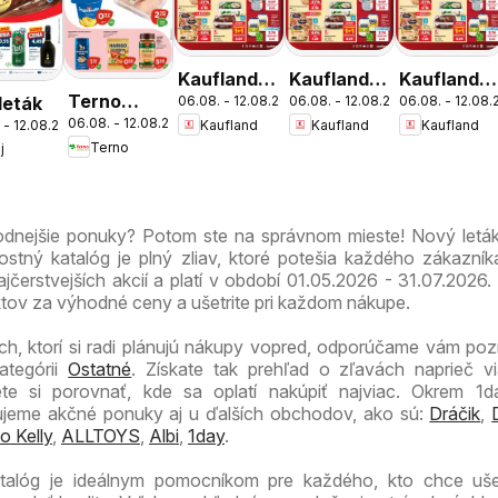
Kaufland
Kaufland
Kaufland
Terno
 leták
06.08. - 12.08.2026
06.08. - 12.08.2026
06.08. - 12.08
Bratislava-
Bratislava-
Bratislava-
06.08. - 12.08.2026
Kaufland
Kaufland
Kaufland
 - 12.08.2026
leták
Patrónka
Nové
Petržalka
Terno
j
leták
Mesto
leták
leták
hodnejšie ponuky? Potom ste na správnom mieste! Nový letá
tný katalóg je plný zliav, ktoré potešia každého zákazník
jčerstvejších akcií a platí v období 01.05.2026 - 31.07.2026.
ktov za výhodné ceny a ušetrite pri každom nákupe.
ch, ktorí si radi plánujú nákupy vopred, odporúčame vám pozri
ategórii
Ostatné
. Získate tak prehľad o zľavách naprieč v
 si porovnať, kde sa oplatí nakúpiť najviac. Okrem 1da
zujeme akčné ponuky aj u ďalších obchodov, ako sú:
Dráčik
,
o Kelly
,
ALLTOYS
,
Albi
,
1day
.
talóg je ideálnym pomocníkom pre každého, kto chce ušetr