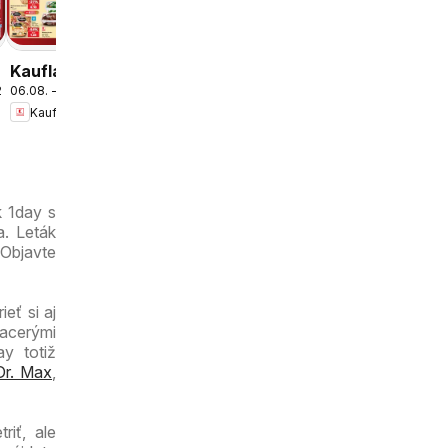
Kaufland
Dúbravka
leták
Kaufland
.2026
06.08. - 12.08.2026
Bratislava-
Kaufland
Petržalka-
Danubia
leták
k 1day s
a. Leták
 Objavte
eť si aj
iacerými
y totiž
Dr. Max
,
iť, ale