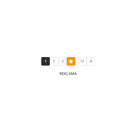
...
1
2
3
13
REKLAMA