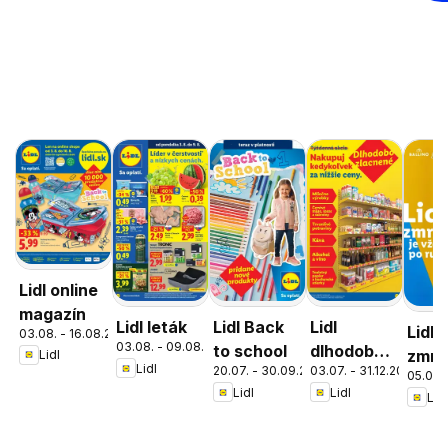
Lidl online
magazín
Lidl leták
Lidl Back
Lidl
Lidl
03.08. - 16.08.2026
03.08. - 09.08.2026
to school
dlhodobo
zmrz
Lidl
Lidl
20.07. - 30.09.2026
03.07. - 31.12.2026
zlacnené
05.05. 
Lidl
Lidl
Lidl