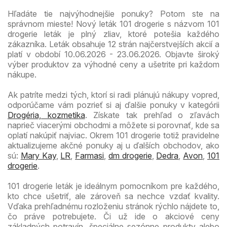
Hľadáte tie najvýhodnejšie ponuky? Potom ste na
správnom mieste! Nový leták 101 drogerie s názvom 101
drogerie leták je plný zliav, ktoré potešia každého
zákazníka. Leták obsahuje 12 strán najčerstvejších akcií a
platí v období 10.06.2026 - 23.06.2026. Objavte široký
výber produktov za výhodné ceny a ušetrite pri každom
nákupe.
Ak patríte medzi tých, ktorí si radi plánujú nákupy vopred,
odporúčame vám pozrieť si aj ďalšie ponuky v kategórii
Drogéria, kozmetika
. Získate tak prehľad o zľavách
naprieč viacerými obchodmi a môžete si porovnať, kde sa
oplatí nakúpiť najviac. Okrem 101 drogerie totiž pravidelne
aktualizujeme akčné ponuky aj u ďalších obchodov, ako
sú:
Mary Kay
,
LR
,
Farmasi
,
dm drogerie
,
Dedra
,
Avon
,
101
drogerie
.
101 drogerie leták je ideálnym pomocníkom pre každého,
kto chce ušetriť, ale zároveň sa nechce vzdať kvality.
Vďaka prehľadnému rozloženiu stránok rýchlo nájdete to,
čo práve potrebujete. Či už ide o akciové ceny
základných potravín, špeciálne sezónne produkty alebo