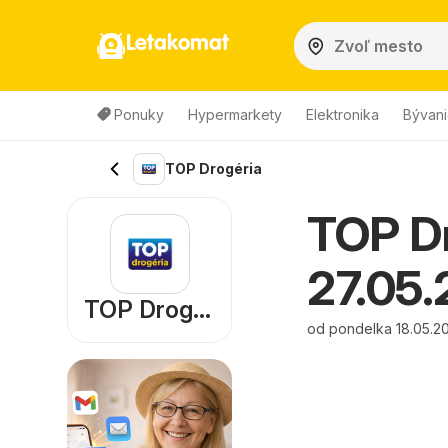
Letakomat
Ponuky
Hypermarkety
Elektronika
Bývani
TOP Drogéria
TOP Dr
27.05.
TOP Drogéria
od pondelka 18.05.2