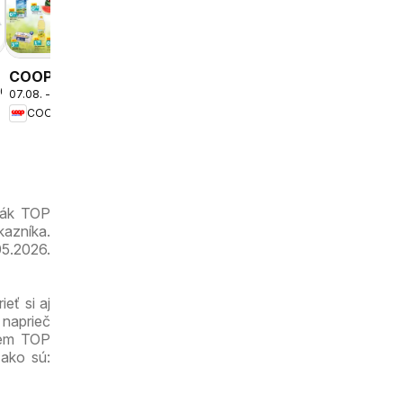
Kraj
COOP
2026
07.08. - 09.08.2026
Jednota
COOP Jednota
cez víkend
ešte
výhodnejšie
ták TOP
kazníka.
05.2026.
eť si aj
 naprieč
krem TOP
 ako sú: