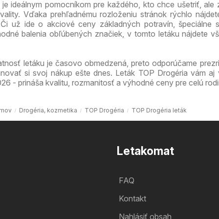
 je ideálnym pomocníkom pre každého, kto chce ušetriť, ale
ality. Vďaka prehľadnému rozloženiu stránok rýchlo nájdet
. Či už ide o akciové ceny základných potravín, špeciálne
odné balenia obľúbených značiek, v tomto letáku nájdete v
atnosť letáku je časovo obmedzená, preto odporúčame prezri
ánovať si svoj nákup ešte dnes. Leták TOP Drogéria vám aj
26 - prináša kvalitu, rozmanitosť a výhodné ceny pre celú rodi
mov
Drogéria, kozmetika
TOP Drogéria
TOP Drogéria leták
Letakomat
FAQ
Kontakt
Nahlásiť obsah