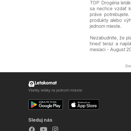
TOP Drogéria leták
sa nechce vzdať kv
práve potrebujete
produkty alebo výh
jednom mieste.
Nezabudnite, že pl
hneď teraz a napl
mesiaci - August 20
Do
Letakomat
Všetky letáky na jednom mieste
Sleduj nás