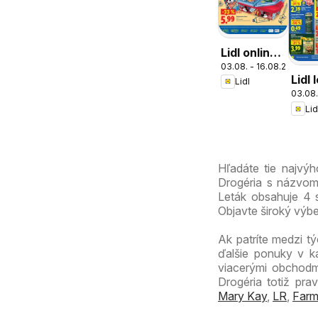
Lidl online
03.08. - 16.08.2026
magazín
Lidl 
Lidl
03.08.
Lid
Hľadáte tie najvý
Drogéria s názvom 
Leták obsahuje 4 s
Objavte široký výb
Ak patríte medzi tý
ďalšie ponuky v k
viacerými obchodm
Drogéria totiž pra
Mary Kay
,
LR
,
Farm