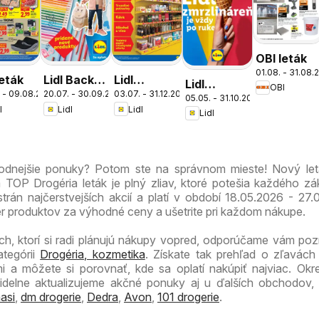
OBI leták
01.08. - 31.08.
leták
Lidl Back
Lidl
Lidl
OBI
 - 09.08.2026
20.07. - 30.09.2026
03.07. - 31.12.2026
to school
dlhodobo
05.05. - 31.10.2026
zmrzlináreň
l
Lidl
Lidl
zlacnené
Lidl
hodnejšie ponuky? Potom ste na správnom mieste! Nový le
TOP Drogéria leták je plný zliav, ktoré potešia každého zá
trán najčerstvejších akcií a platí v období 18.05.2026 - 27.
er produktov za výhodné ceny a ušetrite pri každom nákupe.
ch, ktorí si radi plánujú nákupy vopred, odporúčame vám pozri
ategórii
Drogéria, kozmetika
. Získate tak prehľad o zľavách
i a môžete si porovnať, kde sa oplatí nakúpiť najviac. O
videlne aktualizujeme akčné ponuky aj u ďalších obchodov,
asi
,
dm drogerie
,
Dedra
,
Avon
,
101 drogerie
.