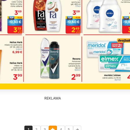
REKLAMA
1
2
3
4
5