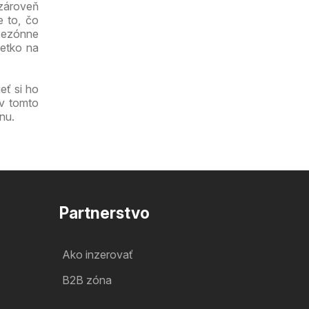
 zároveň
e to, čo
 sezónne
šetko na
eť si ho
 v tomto
nu.
Partnerstvo
Ako inzerovať
B2B zóna