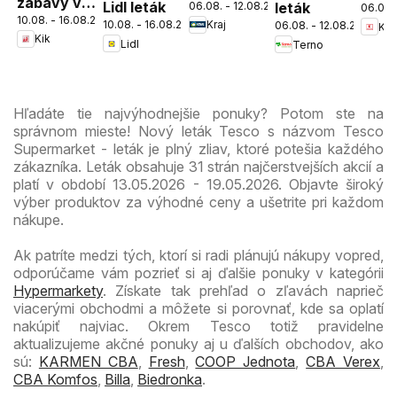
zábavy v
Lidl leták
06.08. - 12.08.2026
leták
06.08.
Nov
10.08. - 16.08.2026
škole
10.08. - 16.08.2026
Kraj
06.08. - 12.08.2026
Kau
Mest
Kik
Lidl
Terno
leták
Hľadáte tie najvýhodnejšie ponuky? Potom ste na
správnom mieste! Nový leták Tesco s názvom Tesco
Supermarket - leták je plný zliav, ktoré potešia každého
zákazníka. Leták obsahuje 31 strán najčerstvejších akcií a
platí v období 13.05.2026 - 19.05.2026. Objavte široký
výber produktov za výhodné ceny a ušetrite pri každom
nákupe.
Ak patríte medzi tých, ktorí si radi plánujú nákupy vopred,
odporúčame vám pozrieť si aj ďalšie ponuky v kategórii
Hypermarkety
. Získate tak prehľad o zľavách naprieč
viacerými obchodmi a môžete si porovnať, kde sa oplatí
nakúpiť najviac. Okrem Tesco totiž pravidelne
aktualizujeme akčné ponuky aj u ďalších obchodov, ako
sú:
KARMEN CBA
,
Fresh
,
COOP Jednota
,
CBA Verex
,
CBA Komfos
,
Billa
,
Biedronka
.