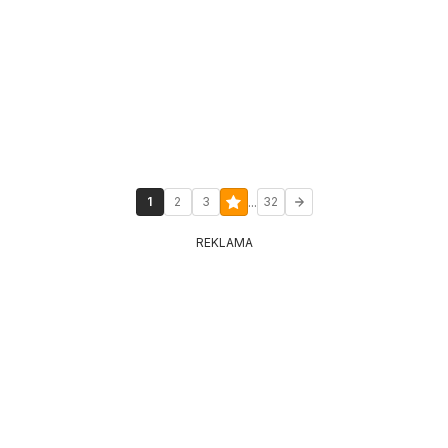
...
1
2
3
32
REKLAMA