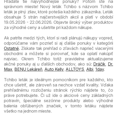
Hľadáte tie najvýhodnejšie ponuky? Potom ste na
správnom mieste! Nový leták Tchibo s názvom Tchibo
leták je plný zliav, ktoré potešia každého zákazníka. Leták
obsahuje 5 strán najčerstvejších akcií a platí v období
19.05.2026 - 22.06.2026. Objavte široký výber produktov
za výhodné ceny a ušetrite pri každom nákupe.
Ak patríte medzi tých, ktorí si radi plánujú nákupy vopred,
odporúčame vám pozrieť si aj ďalšie ponuky v kategórii
Ostatné
. Získate tak prehľad o zľavách naprieč viacerými
obchodmi a môžete si porovnať, kde sa oplatí nakúpiť
najviac. Okrem Tchibo totiž pravidelne aktualizujeme
akčné ponuky aj u ďalších obchodov, ako sú:
Dráčik
,
Dr.
Max
,
BENU Lekáreň
,
Auto Kelly
,
ALLTOYS
,
Albi
,
1day
.
Tchibo leták je ideálnym pomocníkom pre každého, kto
chce ušetriť, ale zároveň sa nechce vzdať kvality. Vďaka
prehľadnému rozloženiu stránok rýchlo nájdete to, čo
práve potrebujete. Či už ide o akciové ceny základných
potravín, špeciálne sezónne produkty alebo výhodné
balenia obľúbených značiek, v tomto letáku nájdete
všetko na jednom mieste.