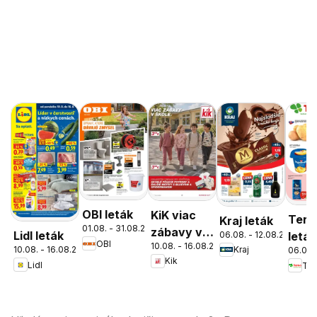
OBI leták
KiK viac
Tern
Kraj leták
01.08. - 31.08.2026
zábavy v
Lidl leták
06.08. - 12.08.2026
leták
OBI
10.08. - 16.08.2026
škole
10.08. - 16.08.2026
Kraj
06.08.
Kik
Lidl
Ter