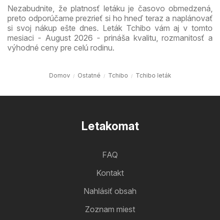
Nezabudnite, že platnosť letáku je časovo obmedzená,
preto odporúčame prezrieť si ho hneď teraz a naplánovať
si svoj nákup ešte dnes. Leták Tchibo vám aj v tomto
mesiaci - August 2026 - prináša kvalitu, rozmanitosť a
výhodné ceny pre celú rodinu.
Domov
Ostatné
Tchibo
Tchibo leták
Letakomat
FAQ
Kontakt
Nahlásiť obsah
Zoznam miest