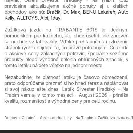
pravidelne aktualizujeme akčné ponuky aj u ďalších
obchodov, ako sú:
Dráčik
,
Dr. Max
,
BENU Lekáreň
,
Auto
Kelly
,
ALLTOYS
,
Albi
,
1day
.
Zážitková jazda na TRABANTE 601S je ideálnym
pomocníkom pre každého, kto chce ušetriť, ale zároveň
sa nechce vzdať kvality. Vďaka prehľadnému rozloženiu
stránok rýchlo nájdete to, čo práve potrebujete. Či už ide
o akciové ceny základných potravín, špeciálne sezónne
produkty alebo výhodné balenia obľúbených značiek, v
tomto letáku nájdete všetko na jednom mieste.
Nezabudnite, že platnosť letáku je časovo obmedzená,
preto odporúčame prezrieť si ho hneď teraz a naplánovať
si svoj nákup ešte dnes. Leták Silvester Hradiský - Na
Trabim vám aj v tomto mesiaci - August 2026 - prináša
kvalitu, rozmanitosť a výhodné ceny pre celú rodinu.
Domov
Ostatné
Silvester Hradiský - Na Trabim
Zážitková jazda na