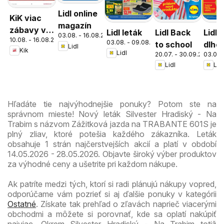
Lidl online
KiK viac
magazín
zábavy v
Lidl leták
Lidl Back
Lidl
03.08. - 16.08.2026
10.08. - 16.08.2026
škole
03.08. - 09.08.2026
to school
dlho
Lidl
Kik
Lidl
20.07. - 30.09.2026
03.07. 
zlac
Lidl
Lidl
Hľadáte tie najvýhodnejšie ponuky? Potom ste na
správnom mieste! Nový leták Silvester Hradiský - Na
Trabim s názvom Zážitková jazda na TRABANTE 601S je
plný zliav, ktoré potešia každého zákazníka. Leták
obsahuje 1 strán najčerstvejších akcií a platí v období
14.05.2026 - 28.05.2026. Objavte široký výber produktov
za výhodné ceny a ušetrite pri každom nákupe.
Ak patríte medzi tých, ktorí si radi plánujú nákupy vopred,
odporúčame vám pozrieť si aj ďalšie ponuky v kategórii
Ostatné
. Získate tak prehľad o zľavách naprieč viacerými
obchodmi a môžete si porovnať, kde sa oplatí nakúpiť
najviac. Okrem Silvester Hradiský - Na Trabim totiž