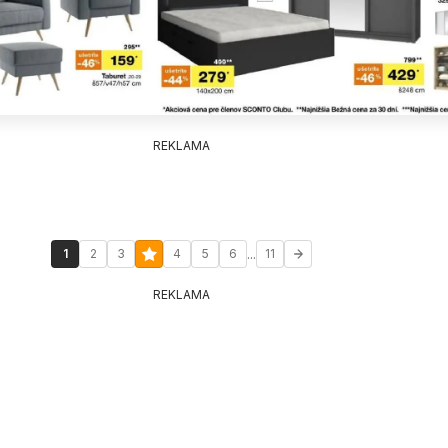
REKLAMA
...
1
2
3
4
5
6
11
REKLAMA