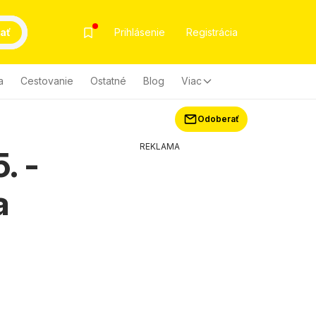
ať
Prihlásenie
Registrácia
a
Cestovanie
Ostatné
Blog
Viac
Odoberať
REKLAMA
. -
a