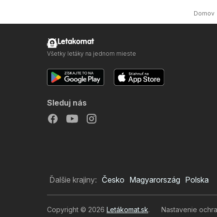
Domov
Letakomat
Všetky letáky na jednom mieste
Sleduj nás
Ďalšie krajiny:
Česko
Magyarország
Polska
Copyright © 2026
Letákomat.sk
.
Nastavenie ochr