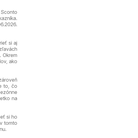
k Sconto
kazníka.
06.2026.
eť si aj
 zľavách
c. Okrem
dov, ako
 zároveň
e to, čo
 sezónne
šetko na
eť si ho
 v tomto
nu.