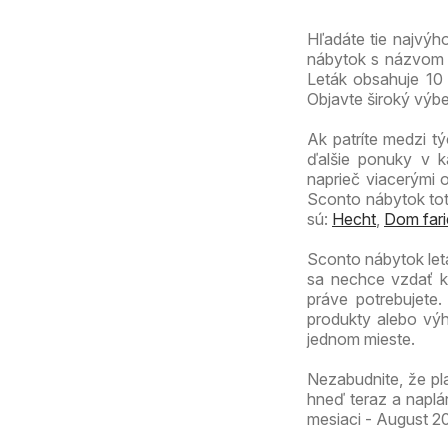
Hľadáte tie najvý
nábytok s názvom S
Leták obsahuje 10 s
Objavte široký výb
Ak patríte medzi tý
ďalšie ponuky v k
naprieč viacerými 
Sconto nábytok tot
sú:
Hecht
,
Dom fari
Sconto nábytok let
sa nechce vzdať kv
práve potrebujete
produkty alebo výh
jednom mieste.
Nezabudnite, že pl
hneď teraz a naplá
mesiaci - August 20