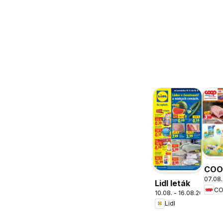
COO
07.08.
Jed
Lidl leták
cez 
10.08. - 16.08.2026
Lidl
ešte
výho