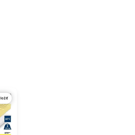
ložiť