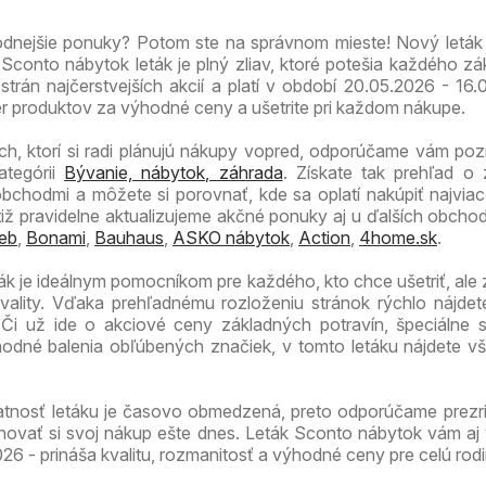
hodnejšie ponuky? Potom ste na správnom mieste! Nový letá
conto nábytok leták je plný zliav, ktoré potešia každého zá
trán najčerstvejších akcií a platí v období 20.05.2026 - 16.
er produktov za výhodné ceny a ušetrite pri každom nákupe.
ch, ktorí si radi plánujú nákupy vopred, odporúčame vám pozri
ategórii
Bývanie, nábytok, záhrada
. Získate tak prehľad o
obchodmi a môžete si porovnať, kde sa oplatí nakúpiť najvia
iž pravidelne aktualizujeme akčné ponuky aj u ďalších obcho
eb
,
Bonami
,
Bauhaus
,
ASKO nábytok
,
Action
,
4home.sk
.
ák je ideálnym pomocníkom pre každého, kto chce ušetriť, ale
ality. Vďaka prehľadnému rozloženiu stránok rýchlo nájdet
. Či už ide o akciové ceny základných potravín, špeciálne
odné balenia obľúbených značiek, v tomto letáku nájdete v
atnosť letáku je časovo obmedzená, preto odporúčame prezri
novať si svoj nákup ešte dnes. Leták Sconto nábytok vám aj
26 - prináša kvalitu, rozmanitosť a výhodné ceny pre celú rodi