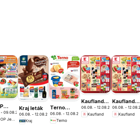
Kaufland
Kaufland
P
Terno
Kraj leták
06.08. - 12.08.2026
06.08. - 12.08
Bratislava-
Bratislava-
 - 09.08.2026
nota
06.08. - 12.08.2026
Kaufland
Kaufland
06.08. - 12.08.2026
leták
Nové
Petržalka
COOP Jednota
Terno
víkend
Kraj
Mesto
leták
leták
dnejšie