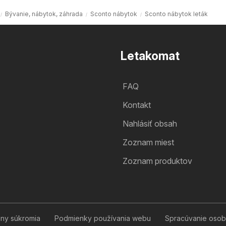
Bývanie, nábytok, záhrada
Sconto nábytok
Sconto nábytok leták
Letakomat
FAQ
Kontakt
Nahlásiť obsah
Zoznam miest
Zoznam produktov
Sconto nábytok leták
Chcem odoberať leták
any súkromia
Podmienky používania webu
Spracúvanie osob