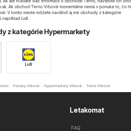
. Ak ale hľadáte viac informácií o obchode Terno, navštívte ich ofic
o.sk
. Ak obchod Terno Vrbové momentálne nemá v ponuke to, čo h
rosti. V tomto meste môžete navštíviť aj iné obchody z kategórie
ú napríklad
Lidl
.
dy z kategórie Hypermarkety
Lidl
omov
Ponuky Vrbové
Hypermarkety Vrbové
Terno Vrbové
Letakomat
FAQ