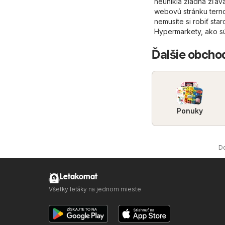
neunikla žiadna zľava
webovú stránku
tern
nemusíte si robiť sta
Hypermarkety
, ako s
Ďalšie obcho
Ponuky
D
Letakomat
Všetky letáky na jednom mieste