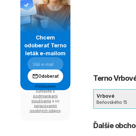
Chcem
odoberať Terno
leták e-mailom
Odoberať
Terno Vrbové
Prihlásením
súhlasíte s
Vrbové
podmienkami
používania
a so
Beňovského 15
spracovaním
osobných údajov
.
Ďalšie obch