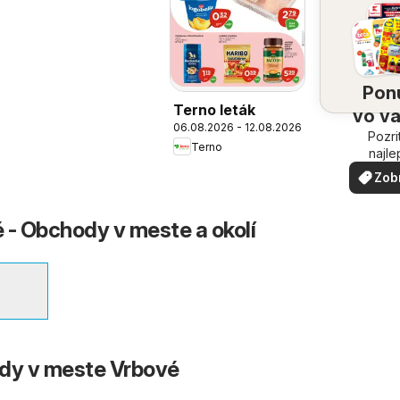
Pon
Terno leták
vo v
06.08.2026 - 12.08.2026
Pozri
oko
Terno
najle
ponuk
Zob
vašom 
via
 - Obchody v meste a okolí
ody v meste Vrbové