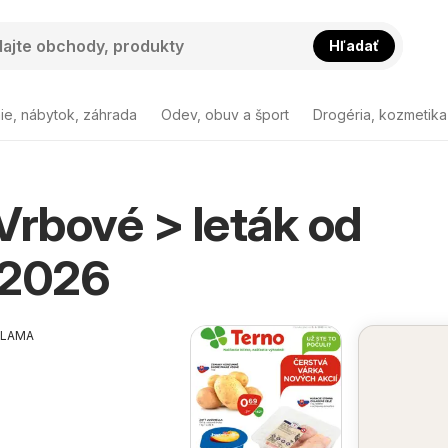
Hľadať
ie, nábytok, záhrada
Odev, obuv a šport
Drogéria, kozmetika
Vrbové > leták od
.2026
KLAMA