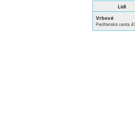
Lidl
Vrbové
Piešťanská cesta 4