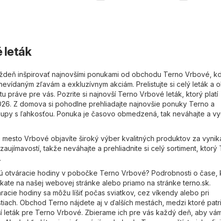
 leták
ýždeň inšpirovať najnovšími ponukami od obchodu Terno Vrbové, k
nevídaným zľavám a exkluzívnym akciám. Prelistujte si celý leták a 
tu práve pre vás. Pozrite si najnovší Terno Vrbové leták, ktorý platí
026. Z domova si pohodlne prehliadajte najnovšie ponuky Terno a
kupy s ľahkosťou. Ponuka je časovo obmedzená, tak neváhajte a vy
 mesto Vrbové objavíte široký výber kvalitných produktov za vynik
zaujímavostí, takže neváhajte a prehliadnite si celý sortiment, ktorý
.
sú otváracie hodiny v pobočke Terno Vrbové? Podrobnosti o čase, 
kate na našej webovej stránke alebo priamo na stránke
terno.sk
.
racie hodiny sa môžu líšiť počas sviatkov, cez víkendy alebo pri
stiach. Obchod Terno nájdete aj v ďalších mestách, medzi ktoré patr
í leták pre Terno Vrbové. Zbierame ich pre vás každý deň, aby vá