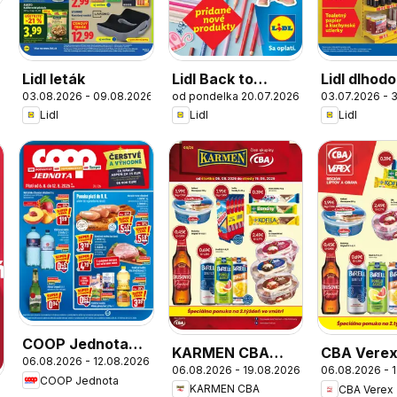
6
Lidl leták
Lidl Back to
Lidl dlhod
03.08.2026 - 09.08.2026
od pondelka 20.07.2026
03.07.2026 - 3
school
zlacnené
Lidl
Lidl
Lidl
COOP Jednota
KARMEN CBA
CBA Verex
06.08.2026 - 12.08.2026
leták
06.08.2026 - 19.08.2026
06.08.2026 - 
leták
COOP Jednota
KARMEN CBA
CBA Verex