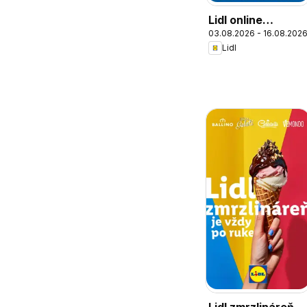
Lidl online
03.08.2026 - 16.08.202
magazín
Lidl