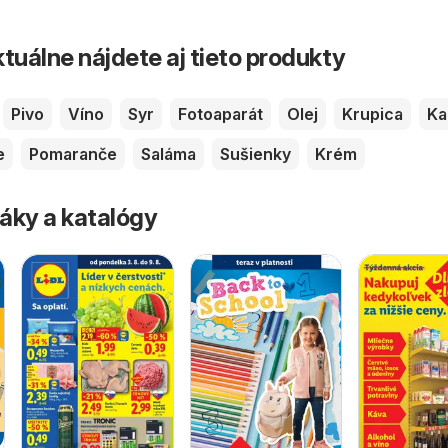
tuálne nájdete aj tieto produkty
Pivo
Víno
Syr
Fotoaparát
Olej
Krupica
Ka
e
Pomaranče
Saláma
Sušienky
Krém
áky a katalógy