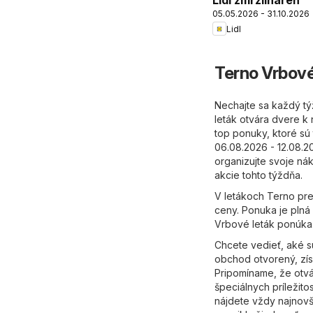
Lidl zmrzlináreň
05.05.2026 - 31.10.2026
Lidl
Terno Vrbové
Nechajte sa každý t
leták otvára dvere k 
top ponuky, ktoré sú 
06.08.2026 - 12.08.2
organizujte svoje ná
akcie tohto týždňa.
V letákoch Terno pre
ceny. Ponuka je plná 
Vrbové leták ponúka
Chcete vedieť, aké 
obchod otvorený, zís
Pripomíname, že otvá
špeciálnych príležito
nájdete vždy najnovš