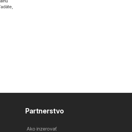
iálnu
ľadáte,
Partnerstvo
Ako inzerovať