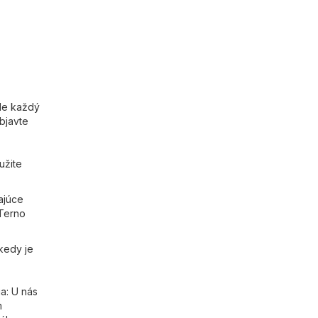
de každý
objavte
užite
ajúce
 Terno
kedy je
ia: U nás
m