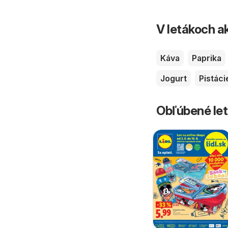
V letákoch ak
Káva
Paprika
Jogurt
Pistáci
Obľúbené let