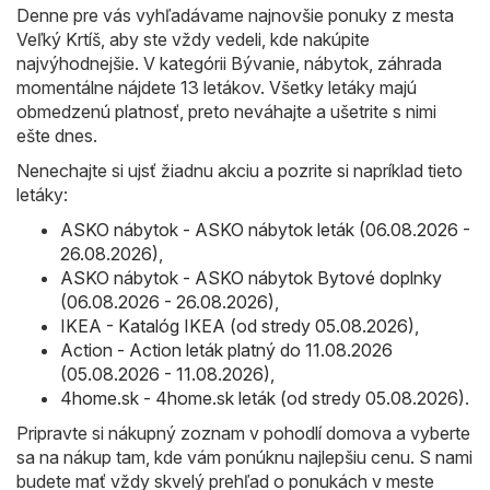
Denne pre vás vyhľadávame najnovšie ponuky z mesta
Veľký Krtíš, aby ste vždy vedeli, kde nakúpite
najvýhodnejšie. V kategórii Bývanie, nábytok, záhrada
momentálne nájdete 13 letákov. Všetky letáky majú
obmedzenú platnosť, preto neváhajte a ušetrite s nimi
ešte dnes.
Nenechajte si ujsť žiadnu akciu a pozrite si napríklad tieto
letáky:
ASKO nábytok - ASKO nábytok leták (06.08.2026 -
26.08.2026)
,
ASKO nábytok - ASKO nábytok Bytové doplnky
(06.08.2026 - 26.08.2026)
,
IKEA - Katalóg IKEA (od stredy 05.08.2026)
,
Action - Action leták platný do 11.08.2026
(05.08.2026 - 11.08.2026)
,
4home.sk - 4home.sk leták (od stredy 05.08.2026)
.
Pripravte si nákupný zoznam v pohodlí domova a vyberte
sa na nákup tam, kde vám ponúknu najlepšiu cenu. S nami
budete mať vždy skvelý prehľad o ponukách v meste