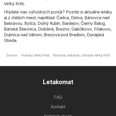
Veľký Krtíš.
Hľadáte viac výhodných ponúk? Pozrite si aktuálne letáky
aj z ďalších miest, napríklad:
Čadca
,
Detva
,
Bánovce nad
Bebravou
,
Bytča
,
Dolný Kubín
,
Bardejov
,
Čierny Balog
,
Banská Štiavnica
,
Dobšiná
,
Brezno
,
Gabčíkovo
,
Fiľakovo
,
Dubnica nad Váhom
,
Brezová pod Bradlom
,
Dunajská
Streda
.
Domov
Ponuky Veľký Krtíš
Bývanie, nábytok, záhrada Veľký Krtíš
Letakomat
FAQ
Kontakt