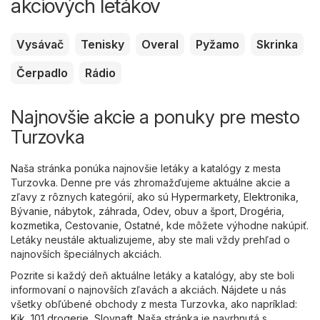
akciových letákov
Vysávač
Tenisky
Overal
Pyžamo
Skrinka
Čerpadlo
Rádio
Najnovšie akcie a ponuky pre mesto
Turzovka
Naša stránka ponúka najnovšie letáky a katalógy z mesta
Turzovka. Denne pre vás zhromažďujeme aktuálne akcie a
zľavy z rôznych kategórií, ako sú
Hypermarkety
,
Elektronika
,
Bývanie, nábytok, záhrada
,
Odev, obuv a šport
,
Drogéria,
kozmetika
,
Cestovanie
,
Ostatné
, kde môžete výhodne nakúpiť.
Letáky neustále aktualizujeme, aby ste mali vždy prehľad o
najnovších špeciálnych akciách.
Pozrite si každý deň aktuálne letáky a katalógy, aby ste boli
informovaní o najnovších zľavách a akciách. Nájdete u nás
všetky obľúbené obchody z mesta Turzovka, ako napríklad:
Kik
,
101 drogerie
,
Slovnaft
. Naša stránka je navrhnutá s