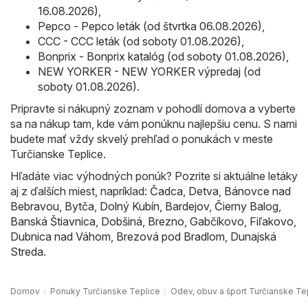
16.08.2026)
,
Pepco - Pepco leták (od štvrtka 06.08.2026)
,
CCC - CCC leták (od soboty 01.08.2026)
,
Bonprix - Bonprix katalóg (od soboty 01.08.2026)
,
NEW YORKER - NEW YORKER výpredaj (od
soboty 01.08.2026)
.
Pripravte si nákupný zoznam v pohodlí domova a vyberte
sa na nákup tam, kde vám ponúknu najlepšiu cenu. S nami
budete mať vždy skvelý prehľad o ponukách v meste
Turčianske Teplice.
Hľadáte viac výhodných ponúk? Pozrite si aktuálne letáky
aj z ďalších miest, napríklad:
Čadca
,
Detva
,
Bánovce nad
Bebravou
,
Bytča
,
Dolný Kubín
,
Bardejov
,
Čierny Balog
,
Banská Štiavnica
,
Dobšiná
,
Brezno
,
Gabčíkovo
,
Fiľakovo
,
Dubnica nad Váhom
,
Brezová pod Bradlom
,
Dunajská
Streda
.
Domov
Ponuky Turčianske Teplice
Odev, obuv a šport Turčianske Te