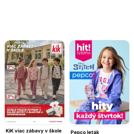
KiK viac zábavy v škole
Pepco leták