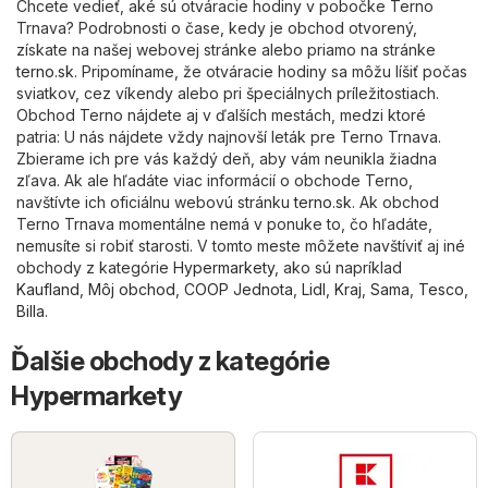
Chcete vedieť, aké sú otváracie hodiny v pobočke Terno
Trnava? Podrobnosti o čase, kedy je obchod otvorený,
získate na našej webovej stránke alebo priamo na stránke
terno.sk
. Pripomíname, že otváracie hodiny sa môžu líšiť počas
sviatkov, cez víkendy alebo pri špeciálnych príležitostiach.
Obchod Terno nájdete aj v ďalších mestách, medzi ktoré
patria: U nás nájdete vždy najnovší leták pre Terno Trnava.
Zbierame ich pre vás každý deň, aby vám neunikla žiadna
zľava. Ak ale hľadáte viac informácií o obchode Terno,
navštívte ich oficiálnu webovú stránku
terno.sk
. Ak obchod
Terno Trnava momentálne nemá v ponuke to, čo hľadáte,
nemusíte si robiť starosti. V tomto meste môžete navštíviť aj iné
obchody z kategórie
Hypermarkety
, ako sú napríklad
Kaufland
,
Môj obchod
,
COOP Jednota
,
Lidl
,
Kraj
,
Sama
,
Tesco
,
Billa
.
Ďalšie obchody z kategórie
Hypermarkety