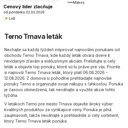
Makos
Cenový líder zlacňuje
od pondelka 02.02.2026
Lidl
Terno Trnava leták
Nechajte sa každý týždeň inšpirovať najnovšími ponukami od
obchodu Terno Trnava, kde každý leták otvára dvere k
nevídaným zľavám a exkluzívnym akciám. Prelistujte si celý
leták a objavte top ponuky, ktoré sú tu práve pre vás. Pozrite
si najnovší Terno Trnava leták, ktorý platí 06.08.2026 -
12.08.2026. Z domova si pohodlne prehliadajte najnovšie
ponuky Terno a organizujte svoje nákupy s ľahkosťou. Ponuka
je časovo obmedzená, tak neváhajte a využite akcie tohto
týždňa.
V letákoch Terno pre mesto Trnava objavíte široký výber
kvalitných produktov za vynikajúce ceny. Ponuka je plná
zaujímavostí, takže neváhajte a prehliadnite si celý sortiment,
ktorý Terno Trnava leták ponúka.