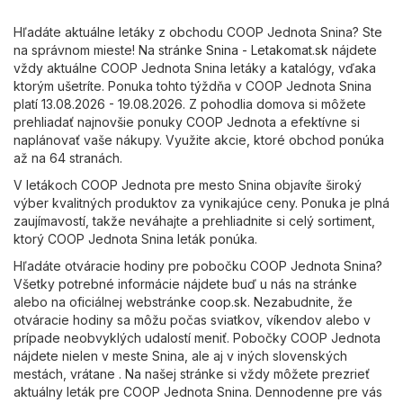
Hľadáte aktuálne letáky z obchodu COOP Jednota Snina? Ste
na správnom mieste! Na stránke
Snina - Letakomat.sk
nájdete
vždy aktuálne COOP Jednota Snina letáky a katalógy, vďaka
ktorým ušetríte. Ponuka tohto týždňa v COOP Jednota Snina
platí 13.08.2026 - 19.08.2026. Z pohodlia domova si môžete
prehliadať najnovšie ponuky COOP Jednota a efektívne si
naplánovať vaše nákupy. Využite akcie, ktoré obchod ponúka
až na 64 stranách.
V letákoch COOP Jednota pre mesto Snina objavíte široký
výber kvalitných produktov za vynikajúce ceny. Ponuka je plná
zaujímavostí, takže neváhajte a prehliadnite si celý sortiment,
ktorý COOP Jednota Snina leták ponúka.
Hľadáte otváracie hodiny pre pobočku COOP Jednota Snina?
Všetky potrebné informácie nájdete buď u nás na stránke
alebo na oficiálnej webstránke
coop.sk
. Nezabudnite, že
otváracie hodiny sa môžu počas sviatkov, víkendov alebo v
prípade neobvyklých udalostí meniť. Pobočky COOP Jednota
nájdete nielen v meste Snina, ale aj v iných slovenských
mestách, vrátane . Na našej stránke si vždy môžete prezrieť
aktuálny leták pre COOP Jednota Snina. Dennodenne pre vás