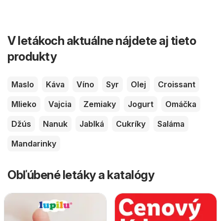
V letákoch aktuálne nájdete aj tieto
produkty
Maslo
Káva
Víno
Syr
Olej
Croissant
Mlieko
Vajcia
Zemiaky
Jogurt
Omáčka
Džús
Nanuk
Jablká
Cukríky
Saláma
Mandarinky
Obľúbené letáky a katalógy