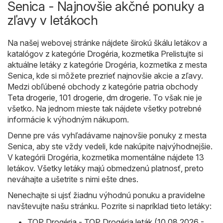
Senica - Najnovšie akčné ponuky a
zľavy v letákoch
Na našej webovej stránke nájdete širokú škálu letákov a
katalógov z kategórie
Drogéria, kozmetika
Prelistujte si
aktuálne letáky z kategórie Drogéria, kozmetika z mesta
Senica, kde si môžete prezrieť najnovšie akcie a zľavy.
Medzi obľúbené obchody z kategórie patria obchody
Teta drogerie
,
101 drogerie
,
dm drogerie
. To však nie je
všetko. Na jednom mieste tak nájdete všetky potrebné
informácie k výhodným nákupom.
Denne pre vás vyhľadávame najnovšie ponuky z mesta
Senica, aby ste vždy vedeli, kde nakúpite najvýhodnejšie.
V kategórii Drogéria, kozmetika momentálne nájdete 13
letákov. Všetky letáky majú obmedzenú platnosť, preto
neváhajte a ušetrite s nimi ešte dnes.
Nenechajte si ujsť žiadnu výhodnú ponuku a pravidelne
navštevujte našu stránku. Pozrite si napríklad tieto letáky:
TOP Drogéria - TOP Drogéria leták (10.08.2026 -