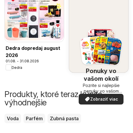
Dedra dopredaj august
2026
01.08. - 31.08.2026
Dedra
Ponuky vo
vašom okolí
Pozrite si najlepšie
ponuky vo vašom
Produkty, ktoré teraz kúpite
okolí
Zobraziť viac
výhodnejšie
Voda
Parfém
Zubná pasta