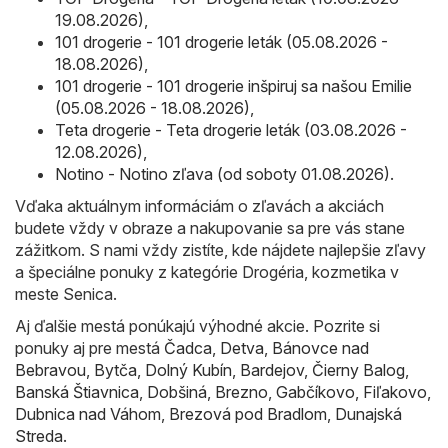
19.08.2026)
,
101 drogerie - 101 drogerie leták (05.08.2026 -
18.08.2026)
,
101 drogerie - 101 drogerie inšpiruj sa našou Emilie
(05.08.2026 - 18.08.2026)
,
Teta drogerie - Teta drogerie leták (03.08.2026 -
12.08.2026)
,
Notino - Notino zľava (od soboty 01.08.2026)
.
Vďaka aktuálnym informáciám o zľavách a akciách
budete vždy v obraze a nakupovanie sa pre vás stane
zážitkom. S nami vždy zistíte, kde nájdete najlepšie zľavy
a špeciálne ponuky z kategórie Drogéria, kozmetika v
meste Senica.
Aj ďalšie mestá ponúkajú výhodné akcie. Pozrite si
ponuky aj pre mestá
Čadca
,
Detva
,
Bánovce nad
Bebravou
,
Bytča
,
Dolný Kubín
,
Bardejov
,
Čierny Balog
,
Banská Štiavnica
,
Dobšiná
,
Brezno
,
Gabčíkovo
,
Fiľakovo
,
Dubnica nad Váhom
,
Brezová pod Bradlom
,
Dunajská
Streda
.