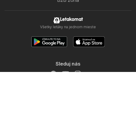
Letakomat
Všetky letáky na jednom mieste
Sleduj nás
Ďalšie krajiny:
Česko
Magyarország
Polska
Copyright © 2026
Letákomat.sk
.
Nastavenie ochrany súkromia
Podmienky používania webu