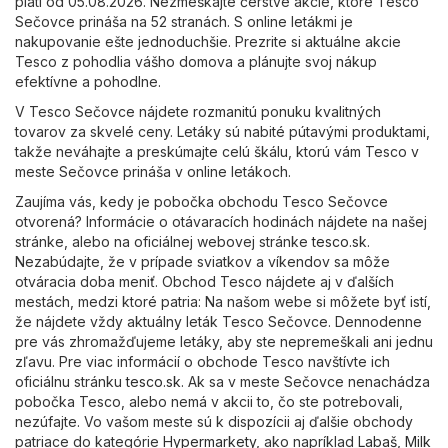
platí od 05.08.2026. Nezmeškajte čerstvé akcie, ktoré Tesco
Sečovce prináša na 52 stranách. S online letákmi je
nakupovanie ešte jednoduchšie. Prezrite si aktuálne akcie
Tesco z pohodlia vášho domova a plánujte svoj nákup
efektívne a pohodlne.
V Tesco Sečovce nájdete rozmanitú ponuku kvalitných
tovarov za skvelé ceny. Letáky sú nabité pútavými produktami,
takže neváhajte a preskúmajte celú škálu, ktorú vám Tesco v
meste Sečovce prináša v online letákoch.
Zaujíma vás, kedy je pobočka obchodu Tesco Sečovce
otvorená? Informácie o otávaracích hodinách nájdete na našej
stránke, alebo na oficiálnej webovej stránke
tesco.sk
.
Nezabúdajte, že v prípade sviatkov a víkendov sa môže
otváracia doba meniť. Obchod Tesco nájdete aj v ďalších
mestách, medzi ktoré patria: Na našom webe si môžete byť istí,
že nájdete vždy aktuálny leták Tesco Sečovce. Dennodenne
pre vás zhromažďujeme letáky, aby ste nepremeškali ani jednu
zľavu. Pre viac informácií o obchode Tesco navštívte ich
oficiálnu stránku
tesco.sk
. Ak sa v meste Sečovce nenachádza
pobočka Tesco, alebo nemá v akcii to, čo ste potrebovali,
nezúfajte. Vo vašom meste sú k dispozícii aj ďalšie obchody
patriace do kategórie
Hypermarkety
, ako napríklad
Labaš
,
Milk