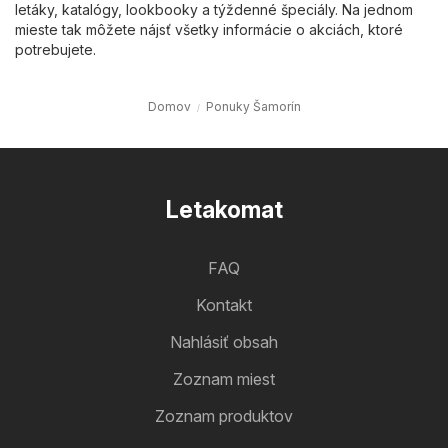
letáky, katalógy, lookbooky a týždenné špeciály. Na jednom
mieste tak môžete nájsť všetky informácie o akciách, ktoré
potrebujete.
Domov
Ponuky Šamorín
Letakomat
FAQ
Kontakt
Nahlásiť obsah
Zoznam miest
Zoznam produktov