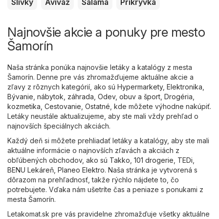
Slivky
Aviváž
Saláma
Prikrývka
Najnovšie akcie a ponuky pre mesto
Šamorín
Naša stránka ponúka najnovšie letáky a katalógy z mesta
Šamorín. Denne pre vás zhromažďujeme aktuálne akcie a
zľavy z rôznych kategórií, ako sú
Hypermarkety
,
Elektronika
,
Bývanie, nábytok, záhrada
,
Odev, obuv a šport
,
Drogéria,
kozmetika
,
Cestovanie
,
Ostatné
, kde môžete výhodne nakúpiť.
Letáky neustále aktualizujeme, aby ste mali vždy prehľad o
najnovších špeciálnych akciách.
Každý deň si môžete prehliadať letáky a katalógy, aby ste mali
aktuálne informácie o najnovších zľavách a akciách z
obľúbených obchodov, ako sú
Takko
,
101 drogerie
,
TEDi
,
BENU Lekáreň
,
Planeo Elektro
. Naša stránka je vytvorená s
dôrazom na prehľadnosť, takže rýchlo nájdete to, čo
potrebujete. Vďaka nám ušetríte čas a peniaze s ponukami z
mesta Šamorín.
Letakomat.sk pre vás pravidelne zhromažďuje všetky aktuálne