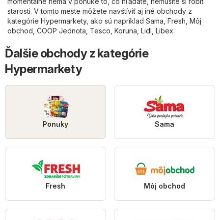
momentálne nemá v ponuke to, čo hľadáte, nemusíte si robiť
starosti. V tomto meste môžete navštíviť aj iné obchody z
kategórie
Hypermarkety
, ako sú napríklad
Sama
,
Fresh
,
Môj
obchod
,
COOP Jednota
,
Tesco
,
Koruna
,
Lidl
,
Libex
.
Ďalšie obchody z kategórie
Hypermarkety
Ponuky
Sama
Fresh
Môj obchod