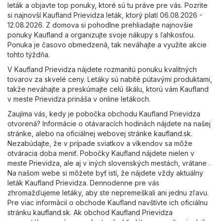
leták a objavte top ponuky, ktoré sú tu práve pre vás. Pozrite
si najnovší Kaufland Prievidza leták, ktorý platí 06.08.2026 -
12.08.2026. Z domova si pohodlne prehliadajte najnovšie
ponuky Kaufland a organizujte svoje nákupy s ľahkosťou.
Ponuka je časovo obmedzená, tak neváhajte a využite akcie
tohto týždňa.
V Kaufland Prievidza nájdete rozmanitú ponuku kvalitných
tovarov za skvelé ceny. Letáky sú nabité pútavými produktami,
takže neváhajte a preskúmajte celú škálu, ktorú vám Kaufland
v meste Prievidza prináša v online letákoch.
Zaujíma vás, kedy je pobočka obchodu Kaufland Prievidza
otvorená? Informácie o otávaracích hodinách nájdete na našej
stránke, alebo na oficiálnej webovej stránke
kaufland.sk
.
Nezabúdajte, že v prípade sviatkov a víkendov sa môže
otváracia doba meniť. Pobočky Kaufland nájdete nielen v
meste Prievidza, ale aj v iných slovenských mestách, vrátane .
Na našom webe si môžete byť istí, že nájdete vždy aktuálny
leták Kaufland Prievidza. Dennodenne pre vás
zhromažďujeme letáky, aby ste nepremeškali ani jednu zľavu.
Pre viac informácií o obchode Kaufland navštívte ich oficiálnu
stránku
kaufland.sk
. Ak obchod Kaufland Prievidza