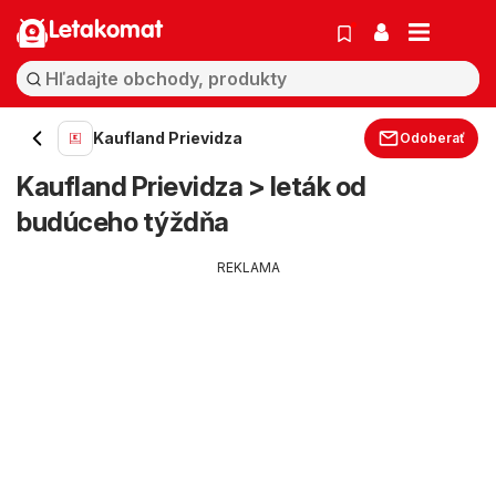
Letakomat
Kaufland Prievidza
Odoberať
Kaufland Prievidza > leták od
budúceho týždňa
REKLAMA