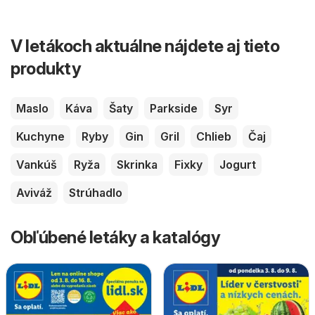
V letákoch aktuálne nájdete aj tieto
produkty
Maslo
Káva
Šaty
Parkside
Syr
Kuchyne
Ryby
Gin
Gril
Chlieb
Čaj
Vankúš
Ryža
Skrinka
Fixky
Jogurt
Aviváž
Strúhadlo
Obľúbené letáky a katalógy