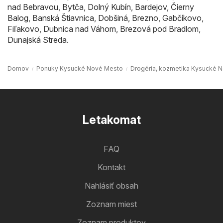
nad Bebravou
,
Bytča
,
Dolný Kubín
,
Bardejov
,
Čierny
Balog
,
Banská Štiavnica
,
Dobšiná
,
Brezno
,
Gabčíkovo
,
Fiľakovo
,
Dubnica nad Váhom
,
Brezová pod Bradlom
,
Dunajská Streda
.
Domov
Ponuky Kysucké Nové Mesto
Drogéria, kozmetika Kysucké 
Letakomat
FAQ
Kontakt
Nahlásiť obsah
Zoznam miest
Zoznam produktov