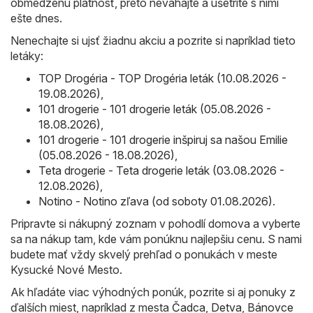
obmedzenú platnosť, preto neváhajte a ušetrite s nimi
ešte dnes.
Nenechajte si ujsť žiadnu akciu a pozrite si napríklad tieto
letáky:
TOP Drogéria - TOP Drogéria leták (10.08.2026 -
19.08.2026)
,
101 drogerie - 101 drogerie leták (05.08.2026 -
18.08.2026)
,
101 drogerie - 101 drogerie inšpiruj sa našou Emilie
(05.08.2026 - 18.08.2026)
,
Teta drogerie - Teta drogerie leták (03.08.2026 -
12.08.2026)
,
Notino - Notino zľava (od soboty 01.08.2026)
.
Pripravte si nákupný zoznam v pohodlí domova a vyberte
sa na nákup tam, kde vám ponúknu najlepšiu cenu. S nami
budete mať vždy skvelý prehľad o ponukách v meste
Kysucké Nové Mesto.
Ak hľadáte viac výhodných ponúk, pozrite si aj ponuky z
ďalších miest, napríklad z mesta
Čadca
,
Detva
,
Bánovce