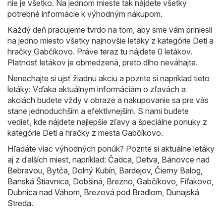
nie je všetko. Na jednom mieste tak nájdete všetky
potrebné informácie k výhodným nákupom.
Každý deň pracujeme tvrdo na tom, aby sme vám priniesli
na jedno miesto všetky najnovšie letáky z kategórie Deti a
hračky Gabčíkovo. Práve teraz tu nájdete 0 letákov.
Platnosť letákov je obmedzená, preto dlho neváhajte.
Nenechajte si ujsť žiadnu akciu a pozrite si napríklad tieto
letáky: Vďaka aktuálnym informáciám o zľavách a
akciách budete vždy v obraze a nakupovanie sa pre vás
stane jednoduchším a efektívnejším. S nami budete
vedieť, kde nájdete najlepšie zľavy a špeciálne ponuky z
kategórie Deti a hračky z mesta Gabčíkovo.
Hľadáte viac výhodných ponúk? Pozrite si aktuálne letáky
aj z ďalších miest, napríklad:
Čadca
,
Detva
,
Bánovce nad
Bebravou
,
Bytča
,
Dolný Kubín
,
Bardejov
,
Čierny Balog
,
Banská Štiavnica
,
Dobšiná
,
Brezno
,
Gabčíkovo
,
Fiľakovo
,
Dubnica nad Váhom
,
Brezová pod Bradlom
,
Dunajská
Streda
.