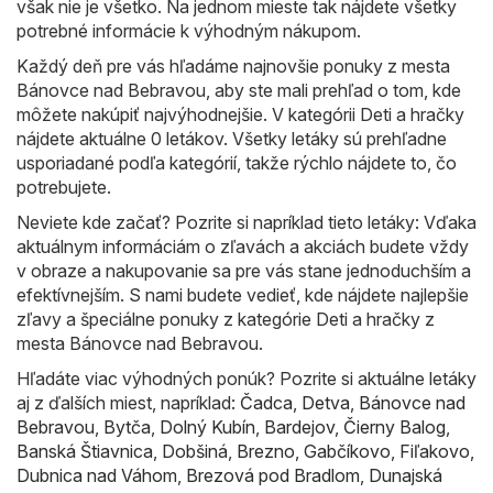
však nie je všetko. Na jednom mieste tak nájdete všetky
potrebné informácie k výhodným nákupom.
Každý deň pre vás hľadáme najnovšie ponuky z mesta
Bánovce nad Bebravou, aby ste mali prehľad o tom, kde
môžete nakúpiť najvýhodnejšie. V kategórii Deti a hračky
nájdete aktuálne 0 letákov. Všetky letáky sú prehľadne
usporiadané podľa kategórií, takže rýchlo nájdete to, čo
potrebujete.
Neviete kde začať? Pozrite si napríklad tieto letáky: Vďaka
aktuálnym informáciám o zľavách a akciách budete vždy
v obraze a nakupovanie sa pre vás stane jednoduchším a
efektívnejším. S nami budete vedieť, kde nájdete najlepšie
zľavy a špeciálne ponuky z kategórie Deti a hračky z
mesta Bánovce nad Bebravou.
Hľadáte viac výhodných ponúk? Pozrite si aktuálne letáky
aj z ďalších miest, napríklad:
Čadca
,
Detva
,
Bánovce nad
Bebravou
,
Bytča
,
Dolný Kubín
,
Bardejov
,
Čierny Balog
,
Banská Štiavnica
,
Dobšiná
,
Brezno
,
Gabčíkovo
,
Fiľakovo
,
Dubnica nad Váhom
,
Brezová pod Bradlom
,
Dunajská