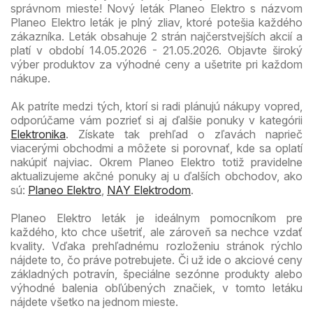
správnom mieste! Nový leták Planeo Elektro s názvom
Planeo Elektro leták je plný zliav, ktoré potešia každého
zákazníka. Leták obsahuje 2 strán najčerstvejších akcií a
platí v období 14.05.2026 - 21.05.2026. Objavte široký
výber produktov za výhodné ceny a ušetrite pri každom
nákupe.
Ak patríte medzi tých, ktorí si radi plánujú nákupy vopred,
odporúčame vám pozrieť si aj ďalšie ponuky v kategórii
Elektronika
. Získate tak prehľad o zľavách naprieč
viacerými obchodmi a môžete si porovnať, kde sa oplatí
nakúpiť najviac. Okrem Planeo Elektro totiž pravidelne
aktualizujeme akčné ponuky aj u ďalších obchodov, ako
sú:
Planeo Elektro
,
NAY Elektrodom
.
Planeo Elektro leták je ideálnym pomocníkom pre
každého, kto chce ušetriť, ale zároveň sa nechce vzdať
kvality. Vďaka prehľadnému rozloženiu stránok rýchlo
nájdete to, čo práve potrebujete. Či už ide o akciové ceny
základných potravín, špeciálne sezónne produkty alebo
výhodné balenia obľúbených značiek, v tomto letáku
nájdete všetko na jednom mieste.