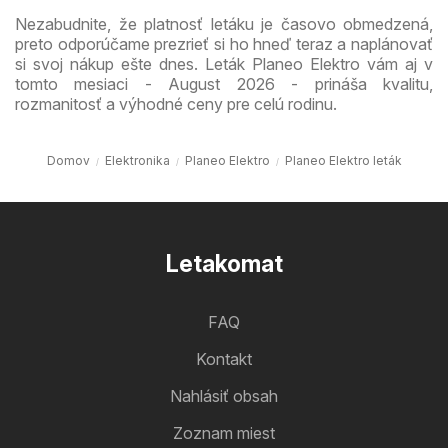
Nezabudnite, že platnosť letáku je časovo obmedzená,
preto odporúčame prezrieť si ho hneď teraz a naplánovať
si svoj nákup ešte dnes. Leták Planeo Elektro vám aj v
tomto mesiaci - August 2026 - prináša kvalitu,
rozmanitosť a výhodné ceny pre celú rodinu.
Domov
Elektronika
Planeo Elektro
Planeo Elektro leták
Letakomat
FAQ
Kontakt
Nahlásiť obsah
Zoznam miest