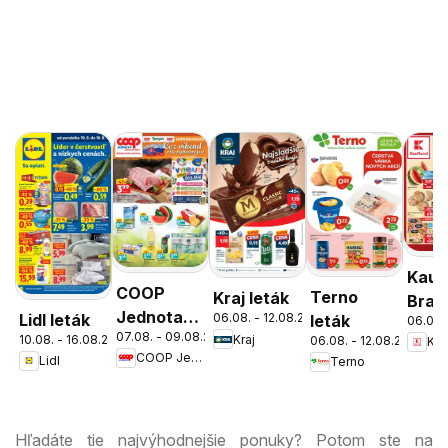
Kauf
COOP
Terno
Kraj leták
Brati
Jednota
Lidl leták
06.08. - 12.08.2026
leták
06.08.
Nov
07.08. - 09.08.2026
cez víkend
10.08. - 16.08.2026
Kraj
06.08. - 12.08.2026
Kau
Mest
COOP Jednota
Lidl
Terno
ešte
leták
výhodnejšie
Hľadáte tie najvýhodnejšie ponuky? Potom ste na