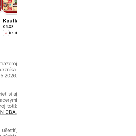
Kaufland
Dúbravka
leták
Kaufland
.2026
06.08. - 12.08.2026
Bratislava-
Kaufland
Petržalka-
Danubia
leták
trazdroj
kazníka.
05.2026.
eť si aj
iacerými
oj totiž
N CBA
,
ušetriť,