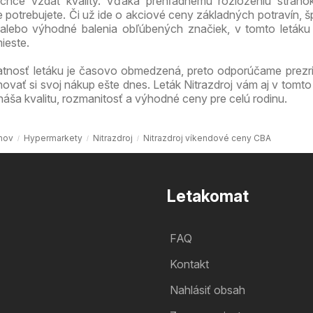
chce vzdať kvality. Vďaka prehľadnému rozloženiu stránok
e potrebujete. Či už ide o akciové ceny základných potravín, š
alebo výhodné balenia obľúbených značiek, v tomto letáku
ieste.
atnosť letáku je časovo obmedzená, preto odporúčame prezri
ovať si svoj nákup ešte dnes. Leták Nitrazdroj vám aj v tomto
náša kvalitu, rozmanitosť a výhodné ceny pre celú rodinu.
mov
Hypermarkety
Nitrazdroj
Nitrazdroj víkendové ceny CBA
Letakomat
FAQ
Kontakt
Nahlásiť obsah