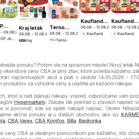
Kaufland
Kaufland
P
Terno
Kraj leták
06.08. - 12.08.2026
06.08. - 12.08
Bratislava-
Bratislava-
 - 09.08.2026
nota
06.08. - 12.08.2026
Kaufland
Kaufland
06.08. - 12.08.2026
leták
Nové
Petržalka
COOP Jednota
Terno
víkend
Kraj
Mesto
leták
leták
dnejšie
odnejšie ponuky? Potom ste na správnom mieste! Nový leták Ni
j víkendové ceny CBA je plný zliav, ktoré potešia každého zá
trán najčerstvejších akcií a platí v období 14.05.2026 - 17.
er produktov za výhodné ceny a ušetrite pri každom nákupe.
ch, ktorí si radi plánujú nákupy vopred, odporúčame vám pozri
tegórii
Hypermarkety
. Získate tak prehľad o zľavách naprieč v
si porovnať, kde sa oplatí nakúpiť najviac. Okrem Nitrazdr
zujeme akčné ponuky aj u ďalších obchodov, ako sú:
KARME
ta
,
CBA Verex
,
CBA Komfos
,
Billa
,
Biedronka
.
vé ceny CBA je ideálnym pomocníkom pre každého, kto chce 