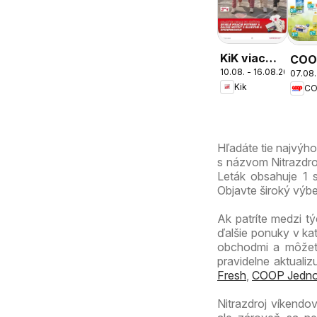
KiK viac
COO
10.08. - 16.08.2026
zábavy v
07.08.
Jed
Kik
škole
cez 
ešte
výho
Hľadáte tie najvýh
s názvom Nitrazdro
Leták obsahuje 1 s
Objavte široký výb
Ak patríte medzi tý
ďalšie ponuky v ka
obchodmi a môžete 
pravidelne aktuali
Fresh
,
COOP Jedno
Nitrazdroj víkendo