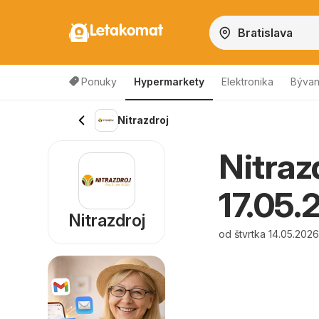
Letakomat
Ponuky
Hypermarkety
Elektronika
Bývan
Nitrazdroj
Nitrazd
17.05.
Nitrazdroj
od štvrtka 14.05.202