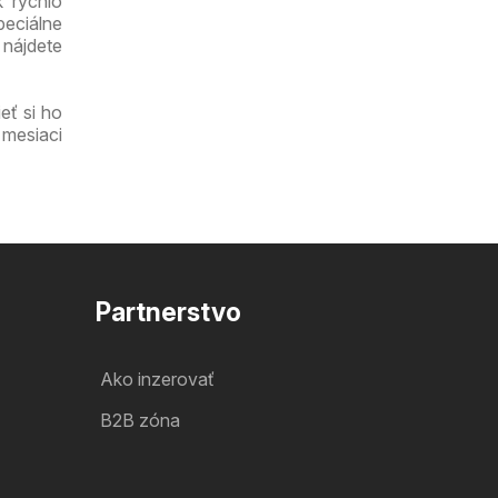
 rýchlo
peciálne
 nájdete
eť si ho
 mesiaci
Partnerstvo
Ako inzerovať
B2B zóna