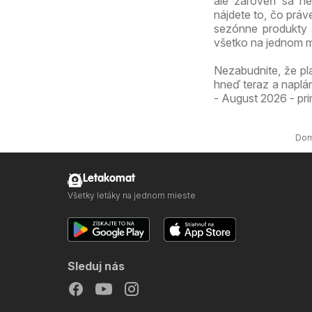
ale zároveň sa ne
nájdete to, čo práv
sezónne produkty 
všetko na jednom m
Nezabudnite, že pl
hneď teraz a naplán
- August 2026 - pri
Do
Letakomat
Všetky letáky na jednom mieste
Sleduj nás