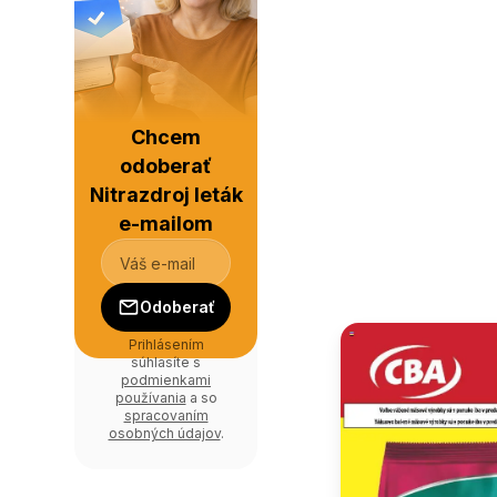
Chcem
odoberať
Nitrazdroj leták
e-mailom
Odoberať
Prihlásením
súhlasíte s
podmienkami
používania
a so
spracovaním
osobných údajov
.