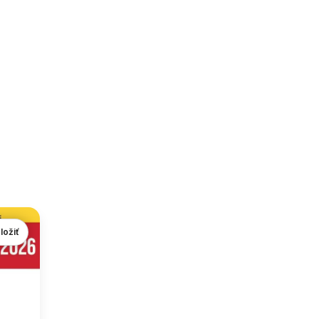
ložiť