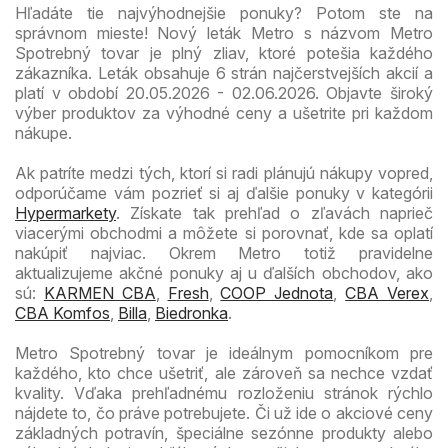
Hľadáte tie najvýhodnejšie ponuky? Potom ste na
správnom mieste! Nový leták Metro s názvom Metro
Spotrebný tovar je plný zliav, ktoré potešia každého
zákazníka. Leták obsahuje 6 strán najčerstvejších akcií a
platí v období 20.05.2026 - 02.06.2026. Objavte široký
výber produktov za výhodné ceny a ušetrite pri každom
nákupe.
Ak patríte medzi tých, ktorí si radi plánujú nákupy vopred,
odporúčame vám pozrieť si aj ďalšie ponuky v kategórii
Hypermarkety
. Získate tak prehľad o zľavách naprieč
viacerými obchodmi a môžete si porovnať, kde sa oplatí
nakúpiť najviac. Okrem Metro totiž pravidelne
aktualizujeme akčné ponuky aj u ďalších obchodov, ako
sú:
KARMEN CBA
,
Fresh
,
COOP Jednota
,
CBA Verex
,
CBA Komfos
,
Billa
,
Biedronka
.
Metro Spotrebný tovar je ideálnym pomocníkom pre
každého, kto chce ušetriť, ale zároveň sa nechce vzdať
kvality. Vďaka prehľadnému rozloženiu stránok rýchlo
nájdete to, čo práve potrebujete. Či už ide o akciové ceny
základných potravín, špeciálne sezónne produkty alebo