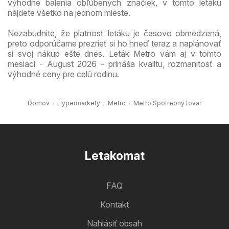
výhodné balenia obľúbených značiek, v tomto letáku
nájdete všetko na jednom mieste.
Nezabudnite, že platnosť letáku je časovo obmedzená,
preto odporúčame prezrieť si ho hneď teraz a naplánovať
si svoj nákup ešte dnes. Leták Metro vám aj v tomto
mesiaci - August 2026 - prináša kvalitu, rozmanitosť a
výhodné ceny pre celú rodinu.
Domov
Hypermarkety
Metro
Metro Spotrebný tovar
Letakomat
FAQ
Kontakt
Nahlásiť obsah