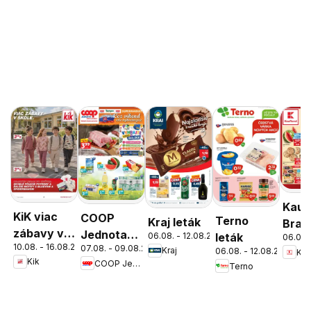
Kauf
KiK viac
COOP
Terno
Kraj leták
Brati
zábavy v
Jednota
06.08. - 12.08.2026
leták
06.08.
Nov
10.08. - 16.08.2026
škole
07.08. - 09.08.2026
cez víkend
Kraj
06.08. - 12.08.2026
Kau
Mest
Kik
COOP Jednota
Terno
ešte
leták
výhodnejšie