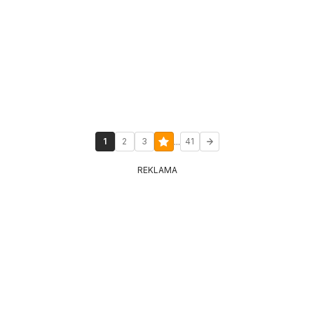
...
1
2
3
41
REKLAMA