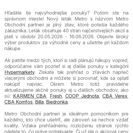
Hľadáte tie najvýhodnejšie ponuky? Potom ste na
správnom mieste! Nový leták Metro s názvom Metro
Obchodní partneri je plný zliav, ktoré potešia každého
zákazníka. Leták obsahuje 40 strán najčerstvejších akcií a
platí v období 20.05.2026 - 16.06.2026. Objavte široký
výber produktov za výhodné ceny a ušetrite pri každom
nákupe.
Ak patríte medzi tých, ktorí si radi plánujú nákupy vopred,
odporúčame vám pozrieť si aj ďalšie ponuky v kategórii
Hypermarkety
. Získate tak prehľad o zľavách naprieč
viacerými obchodmi a môžete si porovnať, kde sa oplatí
nakúpiť najviac. Okrem Metro totiž pravidelne
aktualizujeme akčné ponuky aj u ďalších obchodov, ako
sú:
KARMEN CBA
,
Fresh
,
COOP Jednota
,
CBA Verex
,
CBA Komfos
,
Billa
,
Biedronka
.
Metro Obchodní partneri je ideálnym pomocníkom pre
každého, kto chce ušetriť, ale zároveň sa nechce vzdať
kvality. Vďaka prehľadnému rozloženiu stránok rýchlo
nájdete to, čo práve potrebujete. Či už ide o akciové ceny