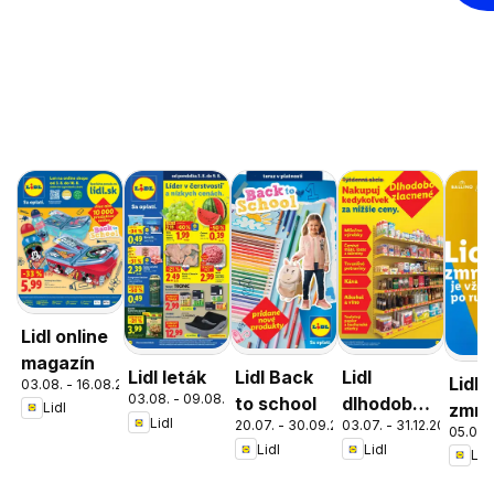
Lidl online
magazín
Lidl leták
Lidl Back
Lidl
Lidl
03.08. - 16.08.2026
03.08. - 09.08.2026
to school
dlhodobo
zmrz
Lidl
Lidl
20.07. - 30.09.2026
03.07. - 31.12.2026
zlacnené
05.05. 
Lidl
Lidl
Lidl