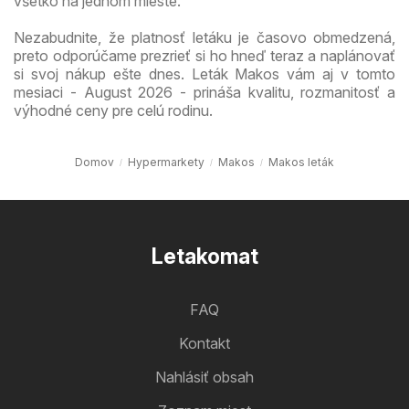
všetko na jednom mieste.
Nezabudnite, že platnosť letáku je časovo obmedzená,
preto odporúčame prezrieť si ho hneď teraz a naplánovať
si svoj nákup ešte dnes. Leták Makos vám aj v tomto
mesiaci - August 2026 - prináša kvalitu, rozmanitosť a
výhodné ceny pre celú rodinu.
Domov
Hypermarkety
Makos
Makos leták
Letakomat
FAQ
Kontakt
Nahlásiť obsah