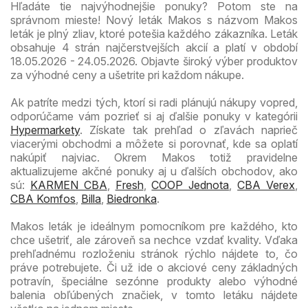
Hľadáte tie najvýhodnejšie ponuky? Potom ste na
správnom mieste! Nový leták Makos s názvom Makos
leták je plný zliav, ktoré potešia každého zákazníka. Leták
obsahuje 4 strán najčerstvejších akcií a platí v období
18.05.2026 - 24.05.2026. Objavte široký výber produktov
za výhodné ceny a ušetrite pri každom nákupe.
Ak patríte medzi tých, ktorí si radi plánujú nákupy vopred,
odporúčame vám pozrieť si aj ďalšie ponuky v kategórii
Hypermarkety
. Získate tak prehľad o zľavách naprieč
viacerými obchodmi a môžete si porovnať, kde sa oplatí
nakúpiť najviac. Okrem Makos totiž pravidelne
aktualizujeme akčné ponuky aj u ďalších obchodov, ako
sú:
KARMEN CBA
,
Fresh
,
COOP Jednota
,
CBA Verex
,
CBA Komfos
,
Billa
,
Biedronka
.
Makos leták je ideálnym pomocníkom pre každého, kto
chce ušetriť, ale zároveň sa nechce vzdať kvality. Vďaka
prehľadnému rozloženiu stránok rýchlo nájdete to, čo
práve potrebujete. Či už ide o akciové ceny základných
potravín, špeciálne sezónne produkty alebo výhodné
balenia obľúbených značiek, v tomto letáku nájdete