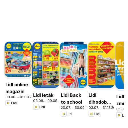
Lidl online
magazín
Lidl leták
Lidl Back
Lidl
Lidl
03.08. - 16.08.2026
03.08. - 09.08.2026
to school
dlhodobo
zmrz
Lidl
Lidl
20.07. - 30.09.2026
03.07. - 31.12.2026
zlacnené
05.05. 
Lidl
Lidl
Lidl