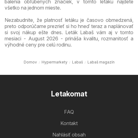
balenia obľúbených značiek, v tomto letáku nájdete
všetko na jednom mieste.
Nezabudnite, že platnosť letáku je časovo obmedzená,
preto odporúčame prezrieť si ho hneď teraz a naplánovať
si svoj nákup ešte dnes. Leták Labaš vám aj v tomto
mesiaci - August 2026 - prináša kvalitu, rozmanitosť a
výhodné ceny pre celú rodinu.
Domov
Hypermarkety
Labaš
Labaš magazín
Letakomat
FAQ
Kontakt
Nahlásiť obsah