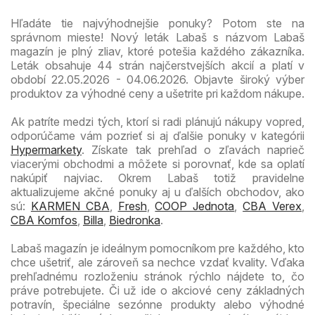
Hľadáte tie najvýhodnejšie ponuky? Potom ste na
správnom mieste! Nový leták Labaš s názvom Labaš
magazín je plný zliav, ktoré potešia každého zákazníka.
Leták obsahuje 44 strán najčerstvejších akcií a platí v
období 22.05.2026 - 04.06.2026. Objavte široký výber
produktov za výhodné ceny a ušetrite pri každom nákupe.
Ak patríte medzi tých, ktorí si radi plánujú nákupy vopred,
odporúčame vám pozrieť si aj ďalšie ponuky v kategórii
Hypermarkety
. Získate tak prehľad o zľavách naprieč
viacerými obchodmi a môžete si porovnať, kde sa oplatí
nakúpiť najviac. Okrem Labaš totiž pravidelne
aktualizujeme akčné ponuky aj u ďalších obchodov, ako
sú:
KARMEN CBA
,
Fresh
,
COOP Jednota
,
CBA Verex
,
CBA Komfos
,
Billa
,
Biedronka
.
Labaš magazín je ideálnym pomocníkom pre každého, kto
chce ušetriť, ale zároveň sa nechce vzdať kvality. Vďaka
prehľadnému rozloženiu stránok rýchlo nájdete to, čo
práve potrebujete. Či už ide o akciové ceny základných
potravín, špeciálne sezónne produkty alebo výhodné