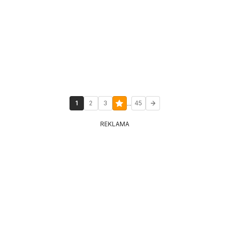
...
1
2
3
45
REKLAMA