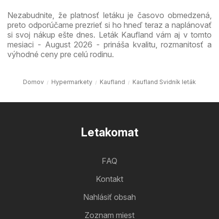
Nezabudnite, že platnosť letáku je časovo obmedzená,
preto odporúčame prezrieť si ho hneď teraz a naplánovať
si svoj nákup ešte dnes. Leták Kaufland vám aj v tomto
mesiaci - August 2026 - prináša kvalitu, rozmanitosť a
výhodné ceny pre celú rodinu.
Domov
Hypermarkety
Kaufland
Kaufland Svidník leták
Letakomat
FAQ
Kontakt
Nahlásiť obsah
Zoznam miest