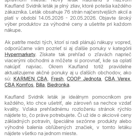
Kaufland Svidník leták je plný zliav, ktoré potešia každého
zákazníka. Leták obsahuje 76 strán najčerstvejších akcií a
platí v období 14.05.2026 - 20.05.2026. Objavte široký
výber produktov za výhodné ceny a ušetrite pri každom
nákupe.
Ak patríte medzi tých, ktorí si radi plánujú nákupy vopred,
odporúčame vám pozrieť si aj ďalšie ponuky v kategórii
Hypermarkety
. Získate tak prehľad o zľavách naprieč
viacerými obchodmi a môžete si porovnať, kde sa oplatí
nakúpiť najviac. Okrem Kaufland totiž pravidelne
aktualizujeme akčné ponuky aj u ďalších obchodov, ako
sú:
KARMEN CBA
,
Fresh
,
COOP Jednota
,
CBA Verex
,
CBA Komfos
,
Billa
,
Biedronka
.
Kaufland Svidník leták je ideálnym pomocníkom pre
každého, kto chce ušetriť, ale zároveň sa nechce vzdať
kvality. Vďaka prehľadnému rozloženiu stránok rýchlo
nájdete to, čo práve potrebujete. Či už ide o akciové ceny
základných potravín, špeciálne sezónne produkty alebo
výhodné balenia obľúbených značiek, v tomto letáku
nájdete všetko na jednom mieste.