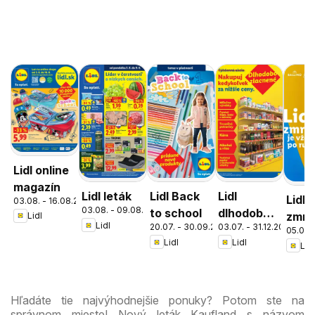
Lidl online
magazín
Lidl leták
Lidl Back
Lidl
Lidl
03.08. - 16.08.2026
03.08. - 09.08.2026
to school
dlhodobo
zmrz
Lidl
Lidl
20.07. - 30.09.2026
03.07. - 31.12.2026
zlacnené
05.05. 
Lidl
Lidl
Lidl
Hľadáte tie najvýhodnejšie ponuky? Potom ste na
správnom mieste! Nový leták Kaufland s názvom