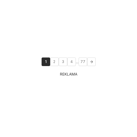
...
1
2
3
4
77
REKLAMA