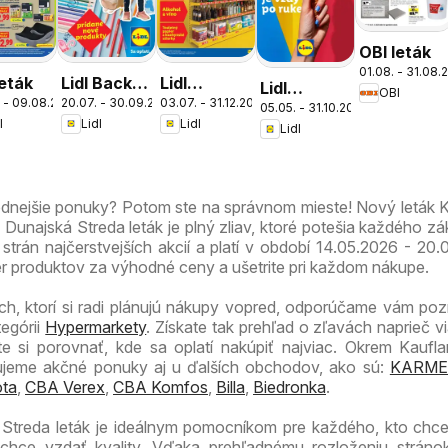
OBI leták
01.08. - 31.08.
leták
Lidl Back
Lidl
Lidl
OBI
 - 09.08.2026
20.07. - 30.09.2026
03.07. - 31.12.2026
to school
dlhodobo
05.05. - 31.10.2026
zmrzlináreň
l
Lidl
Lidl
zlacnené
Lidl
odnejšie ponuky? Potom ste na správnom mieste! Nový leták 
unajská Streda leták je plný zliav, ktoré potešia každého zá
trán najčerstvejších akcií a platí v období 14.05.2026 - 20.
er produktov za výhodné ceny a ušetrite pri každom nákupe.
ch, ktorí si radi plánujú nákupy vopred, odporúčame vám pozri
tegórii
Hypermarkety
. Získate tak prehľad o zľavách naprieč v
 si porovnať, kde sa oplatí nakúpiť najviac. Okrem Kaufla
zujeme akčné ponuky aj u ďalších obchodov, ako sú:
KARME
ta
,
CBA Verex
,
CBA Komfos
,
Billa
,
Biedronka
.
Streda leták je ideálnym pomocníkom pre každého, kto chce 
chce vzdať kvality. Vďaka prehľadnému rozloženiu stránok