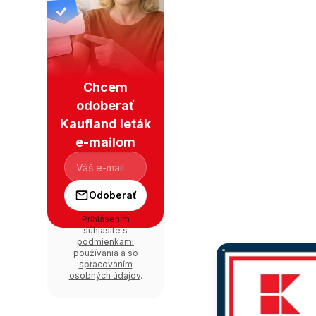
Chcem
odoberať
Kaufland leták
e-mailom
Odoberať
Prihlásením
súhlasíte s
podmienkami
používania
a so
spracovaním
osobných údajov
.