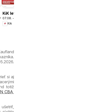
ešte
výhodnejšie
KiK leták
2026
07.08. - 16.08.2026
platný do
Kik
16.08.2026
Kaufland
kazníka.
05.2026.
eť si aj
iacerými
nd totiž
N CBA
,
ušetriť,
 rýchlo