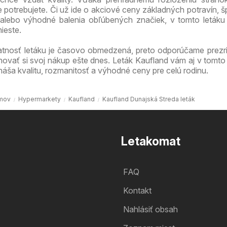
e potrebujete. Či už ide o akciové ceny základných potravín, š
alebo výhodné balenia obľúbených značiek, v tomto letáku
ieste.
atnosť letáku je časovo obmedzená, preto odporúčame prezri
novať si svoj nákup ešte dnes. Leták Kaufland vám aj v tomto
náša kvalitu, rozmanitosť a výhodné ceny pre celú rodinu.
mov
Hypermarkety
Kaufland
Kaufland Dunajská Streda leták
Letakomat
FAQ
Kontakt
Nahlásiť obsah