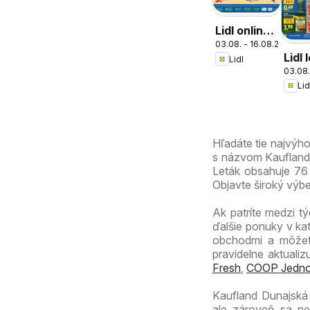
Lidl online
03.08. - 16.08.2026
magazín
Lidl 
Lidl
03.08.
Lid
Hľadáte tie najvýh
s názvom Kaufland D
Leták obsahuje 76 s
Objavte široký výb
Ak patríte medzi tý
ďalšie ponuky v ka
obchodmi a môžete
pravidelne aktuali
Fresh
,
COOP Jedno
Kaufland Dunajská 
ale zároveň sa ne