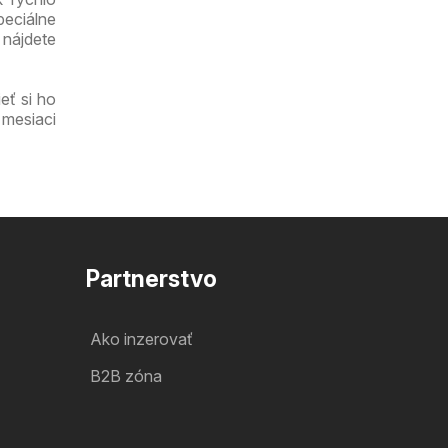
peciálne
 nájdete
eť si ho
 mesiaci
Partnerstvo
Ako inzerovať
B2B zóna