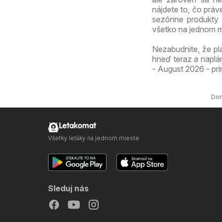
nájdete to, čo práv
sezónne produkty 
všetko na jednom m
Nezabudnite, že pl
hneď teraz a naplá
- August 2026 - pri
Do
Letakomat
Všetky letáky na jednom mieste
Sleduj nás