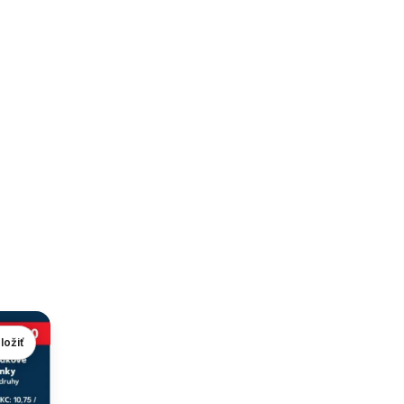
ložiť