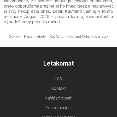
Nezabudnite, že platnosť letáku je časovo obmedzená,
preto odporúčame prezrieť si ho hneď teraz a naplánovať
si svoj nákup ešte dnes. Leták Kaufland vám aj v tomto
mesiaci - August 2026 - prináša kvalitu, rozmanitosť a
výhodné ceny pre celú rodinu.
Domov
Hypermarkety
Kaufland
Kaufland Dolný Kubín leták
Letakomat
FAQ
Kontakt
Nahlásiť obsah
Zoznam miest