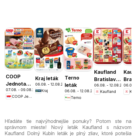
Kaufland
Kauf
COOP
Terno
Kraj leták
Bratislava-
Brati
Jednota
06.08. - 12.08.2026
leták
06.08. - 12.08.2026
06.08.
Patrónka
Nov
07.08. - 09.08.2026
cez víkend
Kraj
06.08. - 12.08.2026
Kaufland
Kau
leták
Mest
COOP Jednota
Terno
ešte
leták
výhodnejšie
Hľadáte tie najvýhodnejšie ponuky? Potom ste na
správnom mieste! Nový leták Kaufland s názvom
Kaufland Dolný Kubín leták je plný zliav, ktoré potešia