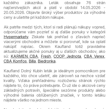
každého zákazníka. Leták obsahuje 76 strán
najčerstvejších akcií a platí v období 14.05.2026 -
20.05.2026. Objavte široký výber produktov za výhodné
ceny a ušetrite pri každom nákupe.
Ak patríte medzi tých, ktorí si radi plánujú nákupy vopred,
odporúčame vám pozrieť si aj ďalšie ponuky v kategórii
Hypermarkety
. Získate tak prehľad o zľavách naprieč
viacerými obchodmi a môžete si porovnať, kde sa oplatí
nakúpiť najviac. Okrem Kaufland totiž pravidelne
aktualizujeme akčné ponuky aj u ďalších obchodov, ako
sú:
KARMEN CBA
,
Fresh
,
COOP Jednota
,
CBA Verex
,
CBA Komfos
,
Billa
,
Biedronka
.
Kaufland Dolný Kubín leták je ideálnym pomocníkom pre
každého, kto chce ušetriť, ale zároveň sa nechce vzdať
kvality. Vďaka prehľadnému rozloženiu stránok rýchlo
nájdete to, čo práve potrebujete. Či už ide o akciové ceny
základných potravín, špeciálne sezónne produkty alebo
výhodné balenia obľúbených značiek, v tomto letáku
nájdete všetko na jednom mieste.