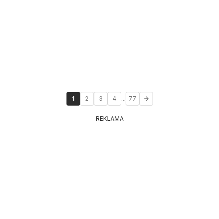
...
1
2
3
4
77
REKLAMA