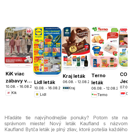
KiK viac
COO
Terno
Kraj leták
zábavy v
Jedn
Lidl leták
06.08. - 12.08.2026
leták
10.08. - 16.08.2026
škole
07.08.
cez 
10.08. - 16.08.2026
Kraj
06.08. - 12.08.2026
Kik
Lidl
Terno
ešte
výho
Hľadáte tie najvýhodnejšie ponuky? Potom ste na
správnom mieste! Nový leták Kaufland s názvom
Kaufland Bytča leták je plný zliav, ktoré potešia každého