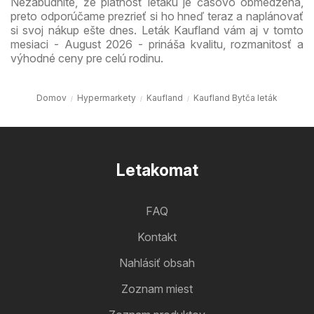
Nezabudnite, že platnosť letáku je časovo obmedzená,
preto odporúčame prezrieť si ho hneď teraz a naplánovať
si svoj nákup ešte dnes. Leták Kaufland vám aj v tomto
mesiaci - August 2026 - prináša kvalitu, rozmanitosť a
výhodné ceny pre celú rodinu.
Domov
Hypermarkety
Kaufland
Kaufland Bytča leták
Letakomat
FAQ
Kontakt
Nahlásiť obsah
Zoznam miest