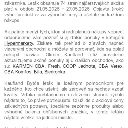
zákazníka. Leták obsahuje 74 strán najčerstvejších akcií a
platí v období 21.05.2026 - 27.05.2026. Objavte široký
výber produktov za výhodné ceny a ušetrite pri každom
nákupe.
Ak patríte medzi tých, ktorí si radi plánujú nákupy vopred,
odporúčame vám pozrieť si aj ďalšie ponuky v kategórii
Hypermarkety
. Získate tak prehľad o zľavách naprieč
viacerými obchodmi a môžete si porovnať, kde sa oplatí
nakúpiť najviac. Okrem Kaufland totiž pravidelne
aktualizujeme akčné ponuky aj u ďalších obchodov, ako
sú:
KARMEN CBA
,
Fresh
,
COOP Jednota
,
CBA Verex
,
CBA Komfos
,
Billa
,
Biedronka
.
Kaufland Bytča leták je ideálnym pomocníkom pre
každého, kto chce ušetriť, ale zároveň sa nechce vzdať
kvality. Vďaka prehľadnému rozloženiu stránok rýchlo
nájdete to, čo práve potrebujete. Či už ide o akciové ceny
základných potravín, špeciálne sezónne produkty alebo
výhodné balenia obľúbených značiek, v tomto letáku
nájdete všetko na jednom mieste.