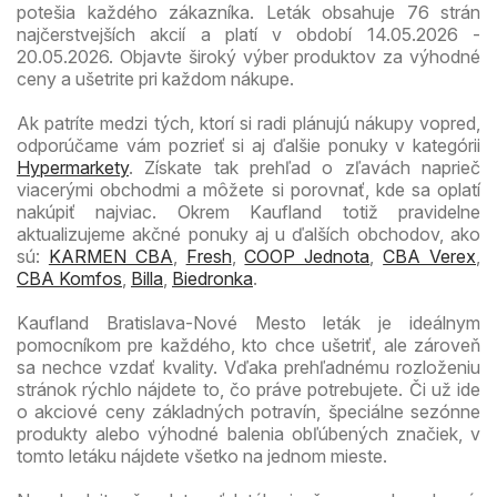
potešia každého zákazníka. Leták obsahuje 76 strán
najčerstvejších akcií a platí v období 14.05.2026 -
20.05.2026. Objavte široký výber produktov za výhodné
ceny a ušetrite pri každom nákupe.
Ak patríte medzi tých, ktorí si radi plánujú nákupy vopred,
odporúčame vám pozrieť si aj ďalšie ponuky v kategórii
Hypermarkety
. Získate tak prehľad o zľavách naprieč
viacerými obchodmi a môžete si porovnať, kde sa oplatí
nakúpiť najviac. Okrem Kaufland totiž pravidelne
aktualizujeme akčné ponuky aj u ďalších obchodov, ako
sú:
KARMEN CBA
,
Fresh
,
COOP Jednota
,
CBA Verex
,
CBA Komfos
,
Billa
,
Biedronka
.
Kaufland Bratislava-Nové Mesto leták je ideálnym
pomocníkom pre každého, kto chce ušetriť, ale zároveň
sa nechce vzdať kvality. Vďaka prehľadnému rozloženiu
stránok rýchlo nájdete to, čo práve potrebujete. Či už ide
o akciové ceny základných potravín, špeciálne sezónne
produkty alebo výhodné balenia obľúbených značiek, v
tomto letáku nájdete všetko na jednom mieste.