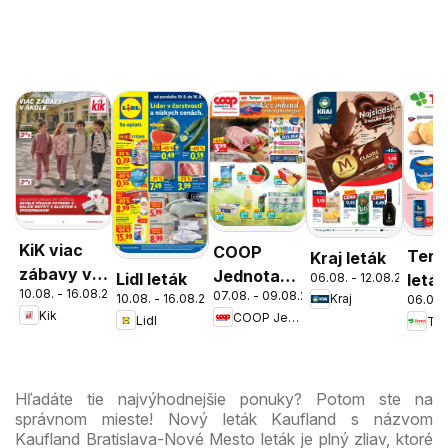
KiK viac
COOP
Tern
Kraj leták
zábavy v
Jednota
Lidl leták
06.08. - 12.08.2026
leták
10.08. - 16.08.2026
škole
07.08. - 09.08.2026
cez víkend
10.08. - 16.08.2026
Kraj
06.08.
Kik
COOP Jednota
Lidl
Ter
ešte
výhodnejšie
Hľadáte tie najvýhodnejšie ponuky? Potom ste na
správnom mieste! Nový leták Kaufland s názvom
Kaufland Bratislava-Nové Mesto leták je plný zliav, ktoré