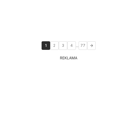
...
1
2
3
4
77
REKLAMA