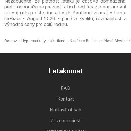
Nezabudnite, že platnosť letáku je časovo obmedzená,
preto odporúčame prezrieť si ho hneď teraz a naplánovať
si svoj nákup ešte dnes. Leták Kaufland vám aj v tomto
mesiaci - August 2026 - prináša kvalitu, rozmanitosť a
výhodné ceny pre celú rodinu.
Domov
Hypermarkety
Kaufland
Kaufland Bratislava-Nové Mesto le
Letakomat
FAQ
Kontakt
Nahlásiť obsah
Zoznam miest