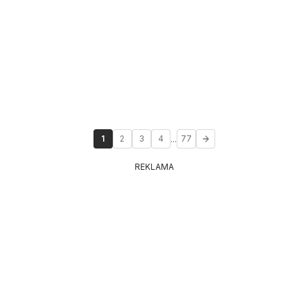
...
1
2
3
4
77
REKLAMA