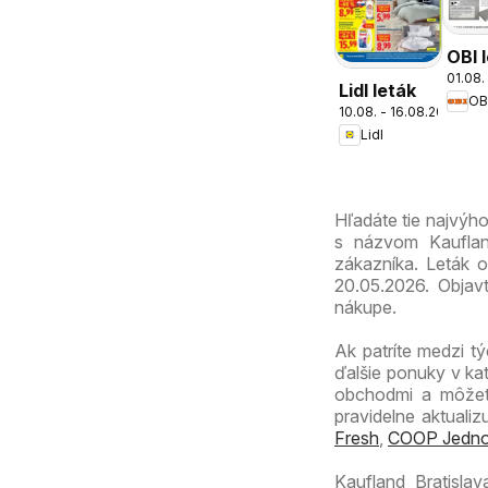
OBI 
01.08.
Lidl leták
OB
10.08. - 16.08.2026
Lidl
Hľadáte tie najvýh
s názvom Kaufland
zákazníka. Leták o
20.05.2026. Objav
nákupe.
Ak patríte medzi tý
ďalšie ponuky v ka
obchodmi a môžete
pravidelne aktuali
Fresh
,
COOP Jedno
Kaufland Bratisla