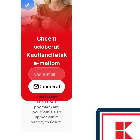
Chcem
odoberať
Kaufland leták
e-mailom
Odoberať
Prihlásením
súhlasíte s
podmienkami
používania
a so
spracovaním
osobných údajov
.