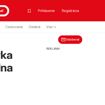
ať
Prihlásenie
Registrácia
Cestovanie
Ostatné
Viac
Odoberať
REKLAMA
vka
lna