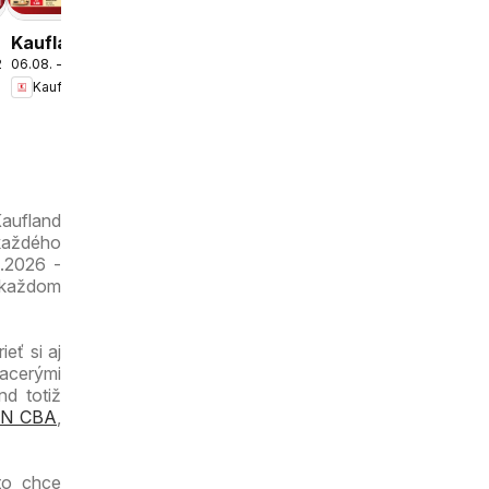
Danubia
leták
Kaufland
.2026
06.08. - 12.08.2026
Bratislava-
Kaufland
Petržalka
leták
Kaufland
každého
5.2026 -
 každom
eť si aj
iacerými
nd totiž
N CBA
,
to chce