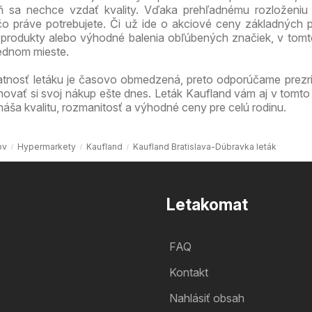
veň sa nechce vzdať kvality. Vďaka prehľadnému rozloženiu
 čo práve potrebujete. Či už ide o akciové ceny základných p
produkty alebo výhodné balenia obľúbených značiek, v tomt
jednom mieste.
atnosť letáku je časovo obmedzená, preto odporúčame prezri
novať si svoj nákup ešte dnes. Leták Kaufland vám aj v tomto
náša kvalitu, rozmanitosť a výhodné ceny pre celú rodinu.
ov
Hypermarkety
Kaufland
Kaufland Bratislava-Dúbravka leták
Letakomat
FAQ
Kontakt
Nahlásiť obsah