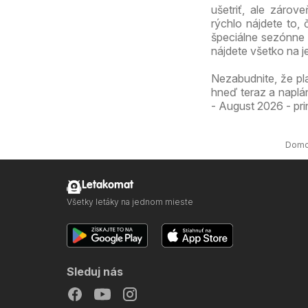
ušetriť, ale záro
rýchlo nájdete to,
špeciálne sezónne 
nájdete všetko na 
Nezabudnite, že pl
hneď teraz a naplá
- August 2026 - pri
Dom
Letakomat
Všetky letáky na jednom mieste
Sleduj nás