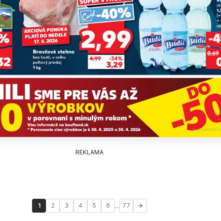
REKLAMA
...
1
2
3
4
5
6
77