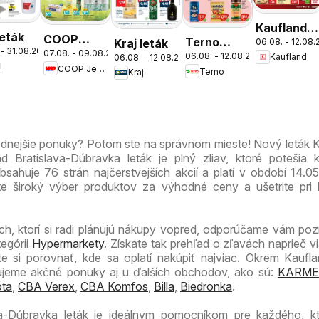
Kaufland
leták
COOP
Terno
Kraj leták
06.08. - 12.08
Bratislava-
 - 31.08.2026
07.08. - 09.08.2026
Jednota
06.08. - 12.08.2026
Kaufland
06.08. - 12.08.2026
leták
Nové
I
COOP Jednota
Terno
cez víkend
Kraj
Mesto
ešte
leták
výhodnejšie
odnejšie ponuky? Potom ste na správnom mieste! Nový leták 
 Bratislava-Dúbravka leták je plný zliav, ktoré potešia 
bsahuje 76 strán najčerstvejších akcií a platí v období 14.0
te široký výber produktov za výhodné ceny a ušetrite pri
ch, ktorí si radi plánujú nákupy vopred, odporúčame vám pozri
tegórii
Hypermarkety
. Získate tak prehľad o zľavách naprieč v
 si porovnať, kde sa oplatí nakúpiť najviac. Okrem Kaufla
zujeme akčné ponuky aj u ďalších obchodov, ako sú:
KARME
ta
,
CBA Verex
,
CBA Komfos
,
Billa
,
Biedronka
.
va-Dúbravka leták je ideálnym pomocníkom pre každého, k