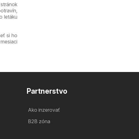
 stránok
otravín,
o letáku
eť si ho
 mesiaci
Partnerstvo
Ako inzerovať
B2B zóna