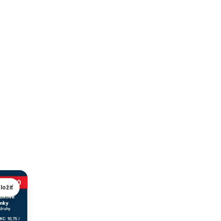
ložiť