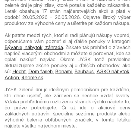
zelené dni je plný zliav, ktoré potešia každého zákazníka.
Leták obsahuje 17 strán najčerstvejších akcií a platí v
období 20.05.2026 - 26.05.2026. Objavte široký výber
produktov za výhodné ceny a ušetrite pri každom nákupe.
Ak patríte medzi tých, ktorí si radi plánujú nákupy vopred,
odporúčame vám pozrieť si aj ďalšie ponuky v kategórii
Bývanie, nábytok, záhrada
. Získate tak prehľad o zľavách
naprieč viacerými obchodmi a môžete si porovnať, kde sa
oplatí nakúpiť najviac. Okrem JYSK totiž pravidelne
aktualizujeme akčné ponuky aj u ďalších obchodov, ako
sú:
Hecht
,
Dom farieb
,
Bonami
,
Bauhaus
,
ASKO nábytok
,
Action
,
4home.sk
.
JYSK zelené dni je ideálnym pomocníkom pre každého,
kto chce ušetriť, ale zároveň sa nechce vzdať kvality.
Vďaka prehľadnému rozloženiu stránok rýchlo nájdete to,
čo práve potrebujete. Či už ide o akciové ceny
základných potravín, špeciálne sezónne produkty alebo
výhodné balenia obľúbených značiek, v tomto letáku
nájdete všetko na jednom mieste.