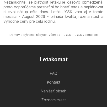
Nezabudnite, že platnosť letáku je časovo obmedzená,
preto odporúčame prezrieť si ho hneď teraz a naplánovať
si svoj nákup ešte dnes. Leták JYSK vám aj v tomto
mesiaci - August 2026 - prináša kvalitu, rozmanitosť a
výhodné ceny pre celú rodinu.
Domov
Bývanie, nábytok, záhrada
JYSK
JYSK zelené dni
Letakomat
FAQ
Kontakt
Nahlásiť obsah
Zoznam miest