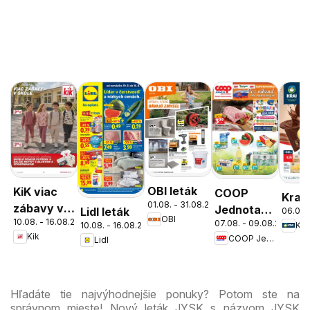
OBI leták
KiK viac
COOP
Kraj 
01.08. - 31.08.2026
zábavy v
Jednota
Lidl leták
06.08.
OBI
10.08. - 16.08.2026
škole
07.08. - 09.08.2026
cez víkend
10.08. - 16.08.2026
Kra
Kik
COOP Jednota
Lidl
ešte
výhodnejšie
Hľadáte tie najvýhodnejšie ponuky? Potom ste na
správnom mieste! Nový leták JYSK s názvom JYSK