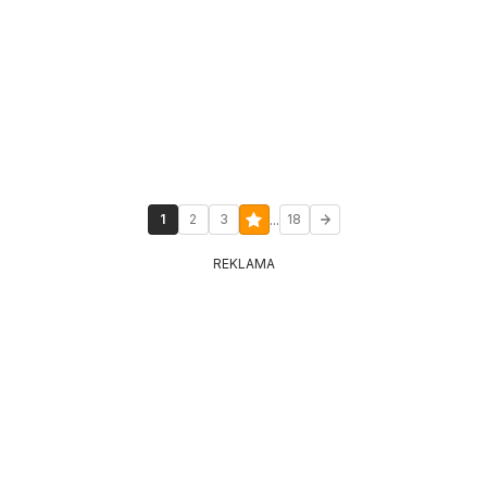
...
1
2
3
18
REKLAMA