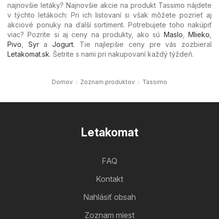
najnovšie letáky? Najnovšie akcie na produkt Tassimo nájdete
v týchto letákoch: Pri ich listovaní si však môžete pozrieť aj
akciové ponuky na ďalší sortiment. Potrebujete toho nakúpiť
viac? Pozrite si aj ceny na produkty, ako sú
Maslo
,
Mlieko
,
Pivo
,
Syr
a
Jogurt
. Tie najlepšie ceny pre vás zozbieral
Letakomat.sk
. Šetrite s nami pri nakupovaní každý týždeň.
Domov
Zoznam produktov
Tassimo
Letakomat
FAQ
Kontakt
Nahlásiť obsah
Zoznam miest