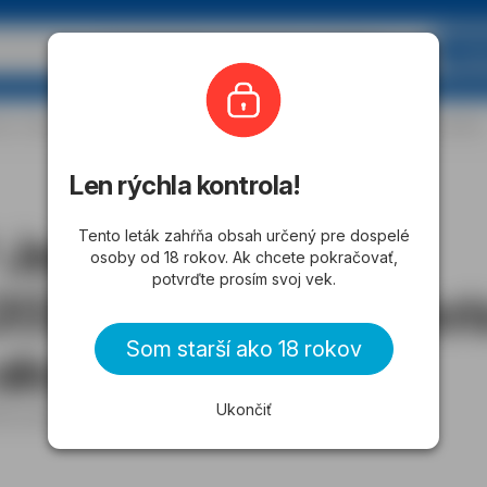
Hľad
ie, nábytok, záhrada
Odev, obuv a šport
Drogéria, kozmetika
Len rýchla kontrola!
Jednota leták od
Tento leták zahŕňa obsah určený pre dospelé
osoby od 18 rokov. Ak chcete pokračovať,
potvrďte prosím svoj vek.
.2026 > COOP Jednot
Som starší ako 18 rokov
kcia online
Ukončiť
6 do stredy 20.05.2026