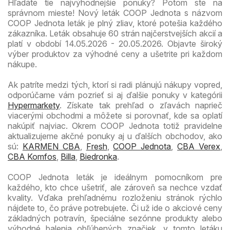
Hľadáte tie najvýhodnejšie ponuky? Potom ste na
správnom mieste! Nový leták COOP Jednota s názvom
COOP Jednota leták je plný zliav, ktoré potešia každého
zákazníka. Leták obsahuje 60 strán najčerstvejších akcií a
platí v období 14.05.2026 - 20.05.2026. Objavte široký
výber produktov za výhodné ceny a ušetrite pri každom
nákupe.
Ak patríte medzi tých, ktorí si radi plánujú nákupy vopred,
odporúčame vám pozrieť si aj ďalšie ponuky v kategórii
Hypermarkety
. Získate tak prehľad o zľavách naprieč
viacerými obchodmi a môžete si porovnať, kde sa oplatí
nakúpiť najviac. Okrem COOP Jednota totiž pravidelne
aktualizujeme akčné ponuky aj u ďalších obchodov, ako
sú:
KARMEN CBA
,
Fresh
,
COOP Jednota
,
CBA Verex
,
CBA Komfos
,
Billa
,
Biedronka
.
COOP Jednota leták je ideálnym pomocníkom pre
každého, kto chce ušetriť, ale zároveň sa nechce vzdať
kvality. Vďaka prehľadnému rozloženiu stránok rýchlo
nájdete to, čo práve potrebujete. Či už ide o akciové ceny
základných potravín, špeciálne sezónne produkty alebo
výhodné balenia obľúbených značiek, v tomto letáku