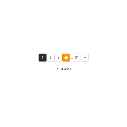
...
1
2
3
61
REKLAMA