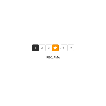
...
1
2
3
61
REKLAMA