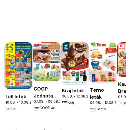
Kauf
COOP
Terno
Kraj leták
Brati
Jednota
Lidl leták
06.08. - 12.08.2026
leták
06.08.
Nov
07.08. - 09.08.2026
cez víkend
10.08. - 16.08.2026
Kraj
06.08. - 12.08.2026
Kau
Mest
COOP Jednota
Lidl
Terno
ešte
leták
výhodnejšie