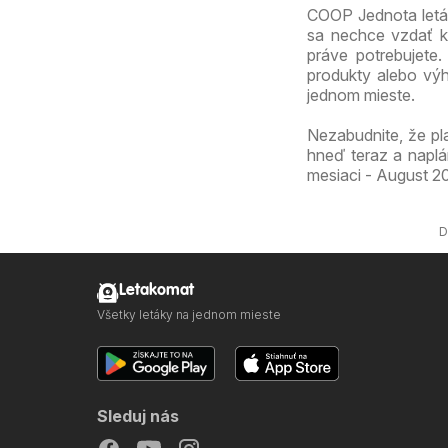
COOP Jednota leták
sa nechce vzdať kv
práve potrebujete
produkty alebo výh
jednom mieste.
Nezabudnite, že pl
hneď teraz a napl
mesiaci - August 20
D
Letakomat
Všetky letáky na jednom mieste
Sleduj nás