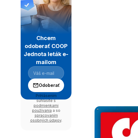
Chcem
odoberať COOP
Jednota leták e-
mailom
Odoberať
Prihlásením
súhlasíte s
podmienkami
používania
a so
spracovaním
osobných údajov
.