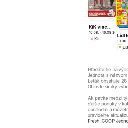
KiK viac
10.08. - 16.08.2026
zábavy v
Lidl 
Kik
škole
10.08.
Lid
Hľadáte tie najvý
Jednota s názvom C
Leták obsahuje 28 s
Objavte široký výb
Ak patríte medzi tý
ďalšie ponuky v ka
obchodmi a môžete 
pravidelne aktuali
Fresh
,
COOP Jedno