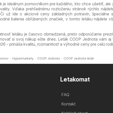
 je ideálnym pomocníkom pre každého, kto chce ušetriť, ale
ality. Vďaka prehľadnému rozloženiu stránok rýchlo nájdet
. Či už ide o akciové ceny základných potravín, špeciálne
odné balenia obľúbených značiek, v tomto letáku nájdete v
atnosť letáku je časovo obmedzená, preto odporúčame prezri
ánovať si svoj nákup ešte dnes. Leták COOP Jednota vám aj
26 - prináša kvalitu, rozmanitosť a výhodné ceny pre celú rodi
omov
Hypermarkety
COOP Jednota
COOP Jednota leták
Letakomat
FAQ
Kontakt