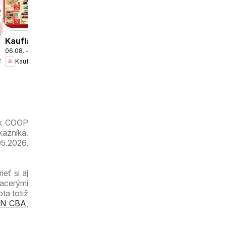
Kaufland
Petržalka
leták
Kaufland
06.08. - 12.08.2026
Bratislava-
.2026
Kaufland
Nové
Mesto
leták
ák COOP
kazníka.
05.2026.
eť si aj
iacerými
ta totiž
N CBA
,