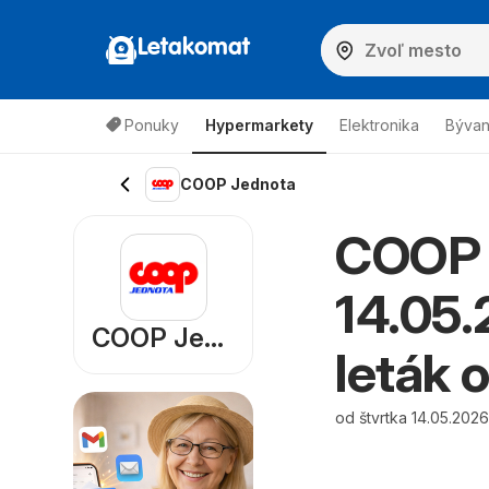
Letakomat
Ponuky
Hypermarkety
Elektronika
Bývan
COOP Jednota
COOP 
14.05
COOP Jednota
leták 
od štvrtka 14.05.202