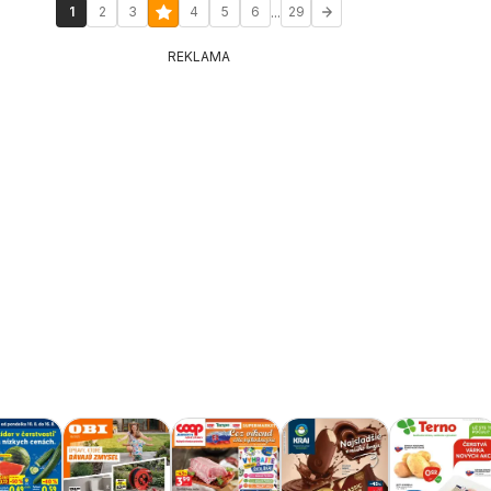
...
1
2
3
4
5
6
29
REKLAMA