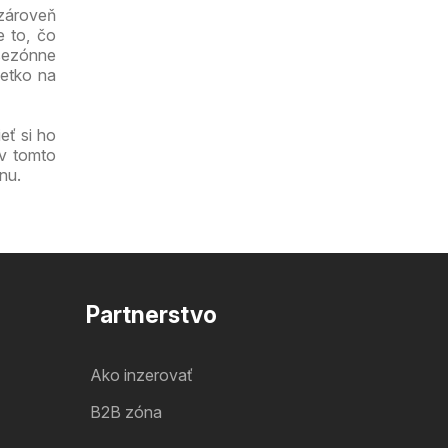
 zároveň
e to, čo
 sezónne
šetko na
eť si ho
 v tomto
nu.
Partnerstvo
Ako inzerovať
B2B zóna