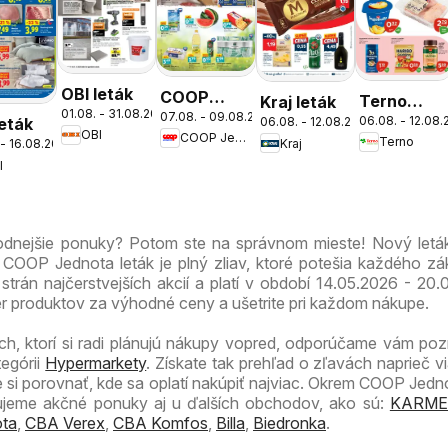
OBI leták
COOP
Terno
Kraj leták
01.08. - 31.08.2026
07.08. - 09.08.2026
Jednota
06.08. - 12.08
leták
06.08. - 12.08.2026
leták
OBI
COOP Jednota
Terno
cez víkend
Kraj
 - 16.08.2026
l
ešte
výhodnejšie
hodnejšie ponuky? Potom ste na správnom mieste! Nový let
OOP Jednota leták je plný zliav, ktoré potešia každého zá
trán najčerstvejších akcií a platí v období 14.05.2026 - 20.
er produktov za výhodné ceny a ušetrite pri každom nákupe.
ch, ktorí si radi plánujú nákupy vopred, odporúčame vám pozri
tegórii
Hypermarkety
. Získate tak prehľad o zľavách naprieč v
si porovnať, kde sa oplatí nakúpiť najviac. Okrem COOP Jedno
zujeme akčné ponuky aj u ďalších obchodov, ako sú:
KARME
ta
,
CBA Verex
,
CBA Komfos
,
Billa
,
Biedronka
.