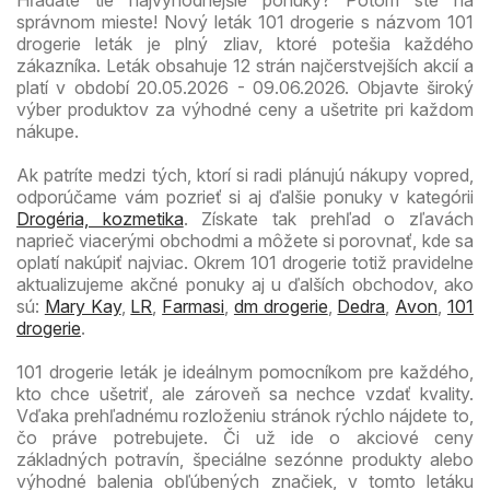
správnom mieste! Nový leták 101 drogerie s názvom 101
drogerie leták je plný zliav, ktoré potešia každého
zákazníka. Leták obsahuje 12 strán najčerstvejších akcií a
platí v období 20.05.2026 - 09.06.2026. Objavte široký
výber produktov za výhodné ceny a ušetrite pri každom
nákupe.
Ak patríte medzi tých, ktorí si radi plánujú nákupy vopred,
odporúčame vám pozrieť si aj ďalšie ponuky v kategórii
Drogéria, kozmetika
. Získate tak prehľad o zľavách
naprieč viacerými obchodmi a môžete si porovnať, kde sa
oplatí nakúpiť najviac. Okrem 101 drogerie totiž pravidelne
aktualizujeme akčné ponuky aj u ďalších obchodov, ako
sú:
Mary Kay
,
LR
,
Farmasi
,
dm drogerie
,
Dedra
,
Avon
,
101
drogerie
.
101 drogerie leták je ideálnym pomocníkom pre každého,
kto chce ušetriť, ale zároveň sa nechce vzdať kvality.
Vďaka prehľadnému rozloženiu stránok rýchlo nájdete to,
čo práve potrebujete. Či už ide o akciové ceny
základných potravín, špeciálne sezónne produkty alebo
výhodné balenia obľúbených značiek, v tomto letáku