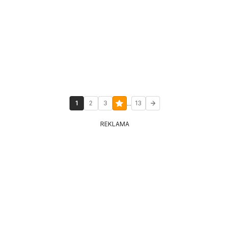
...
1
2
3
13
REKLAMA