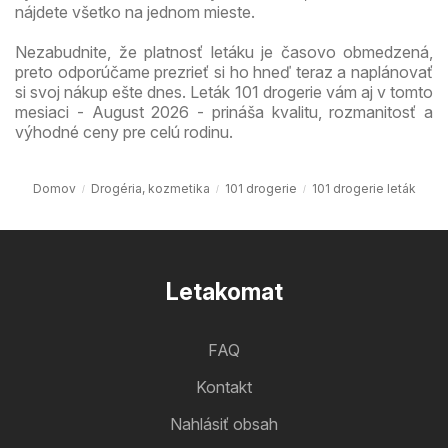
nájdete všetko na jednom mieste.
Nezabudnite, že platnosť letáku je časovo obmedzená,
preto odporúčame prezrieť si ho hneď teraz a naplánovať
si svoj nákup ešte dnes. Leták 101 drogerie vám aj v tomto
mesiaci - August 2026 - prináša kvalitu, rozmanitosť a
výhodné ceny pre celú rodinu.
Domov
Drogéria, kozmetika
101 drogerie
101 drogerie leták
Letakomat
FAQ
Kontakt
Nahlásiť obsah