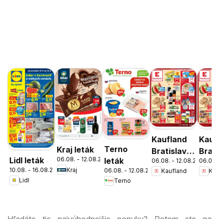
Kaufland
Kauf
Terno
Kraj leták
Bratislava-
Brati
Lidl leták
06.08. - 12.08.2026
leták
06.08. - 12.08.2026
06.08.
Patrónka
Nov
10.08. - 16.08.2026
Kraj
06.08. - 12.08.2026
Kaufland
Kau
leták
Mest
Lidl
Terno
leták
Hľadáte tie najvýhodnejšie ponuky? Potom ste na