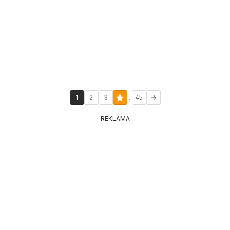
...
1
2
3
45
REKLAMA