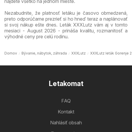
nájdete všetko na jednom mieste.
Nezabudnite, že platnosť letáku je časovo obmedzená,
preto odporúčame prezrieť si ho hneď teraz a naplánovať
si svoj nákup ešte dnes. Leták XXXLutz vám aj v tomto
mesiaci - August 2026 - prináša kvalitu, rozmanitosť a
výhodné ceny pre celú rodinu.
Domov
Bývanie, nábytok, záhrada
XXXLutz
XXXLutz leták Gorenje 
Letakomat
FAQ
Kontakt
Nahlásiť obsah