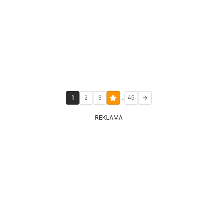
...
1
2
3
45
REKLAMA