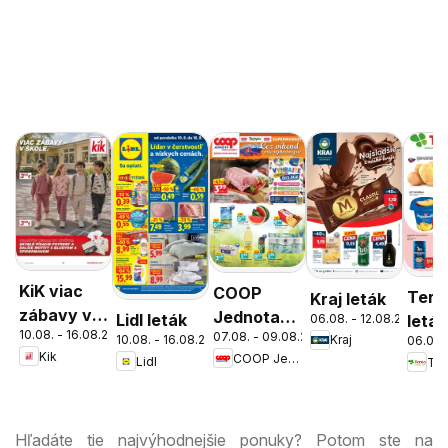
KiK viac
COOP
Tern
Kraj leták
zábavy v
Jednota
Lidl leták
06.08. - 12.08.2026
leták
10.08. - 16.08.2026
škole
07.08. - 09.08.2026
cez víkend
10.08. - 16.08.2026
Kraj
06.08.
Kik
COOP Jednota
Lidl
Ter
ešte
výhodnejšie
Hľadáte tie najvýhodnejšie ponuky? Potom ste na