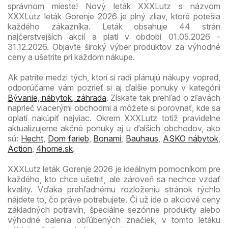
správnom mieste! Nový leták XXXLutz s názvom
XXXLutz leták Gorenje 2026 je plný zliav, ktoré potešia
každého zákazníka. Leták obsahuje 44 strán
najčerstvejších akcií a platí v období 01.05.2026 -
31.12.2026. Objavte široký výber produktov za výhodné
ceny a ušetrite pri každom nákupe.
Ak patríte medzi tých, ktorí si radi plánujú nákupy vopred,
odporúčame vám pozrieť si aj ďalšie ponuky v kategórii
Bývanie, nábytok, záhrada
. Získate tak prehľad o zľavách
naprieč viacerými obchodmi a môžete si porovnať, kde sa
oplatí nakúpiť najviac. Okrem XXXLutz totiž pravidelne
aktualizujeme akčné ponuky aj u ďalších obchodov, ako
sú:
Hecht
,
Dom farieb
,
Bonami
,
Bauhaus
,
ASKO nábytok
,
Action
,
4home.sk
.
XXXLutz leták Gorenje 2026 je ideálnym pomocníkom pre
každého, kto chce ušetriť, ale zároveň sa nechce vzdať
kvality. Vďaka prehľadnému rozloženiu stránok rýchlo
nájdete to, čo práve potrebujete. Či už ide o akciové ceny
základných potravín, špeciálne sezónne produkty alebo
výhodné balenia obľúbených značiek, v tomto letáku