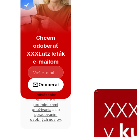
Chcem
odoberať
XXXLutz leták
e-mailom
Odoberať
Prihlásením
súhlasíte s
podmienkami
používania
a so
spracovaním
osobných údajov
.