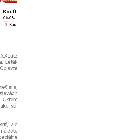
leták
Kaufland
.2026
06.08. - 12.08.2026
Bratislava-
Kaufland
Petržalka-
Danubia
leták
 XXXLutz
a. Leták
 Objavte
eť si aj
 zľavách
c. Okrem
 ako sú:
riť, ale
 nájdete
peciálne