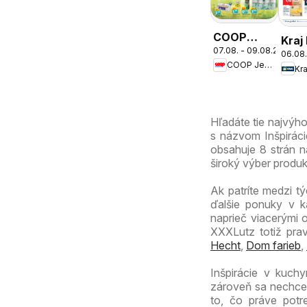
COOP
Kraj
07.08. - 09.08.2026
Jednota
06.08.
COOP Jednota
cez víkend
Kra
ešte
výhodnejšie
Hľadáte tie najvýh
s názvom Inšpiráci
obsahuje 8 strán na
široký výber produ
Ak patríte medzi tý
ďalšie ponuky v k
naprieč viacerými 
XXXLutz totiž pra
Hecht
,
Dom farieb
,
Inšpirácie v kuch
zároveň sa nechce 
to, čo práve potr