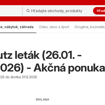
Hľad
ie, nábytok, záhrada
Odev, obuv a šport
Drogéria, kozmetik
z leták (26.01. -
2026) - Akčná ponuka
26 do štvrtka 31.12.2026
REKLAMA