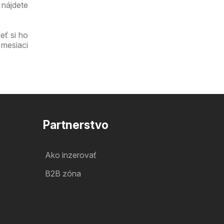
 nájdete
eť si ho
 mesiaci
Partnerstvo
Ako inzerovať
B2B zóna