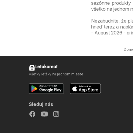
sezónne produkty 
všetko na jednom m
Nezabudnite, že pl
hneď teraz a naplá
- August 2026 - pri
Dom
Letakomat
Všetky letáky na jednom mieste
Sleduj nás