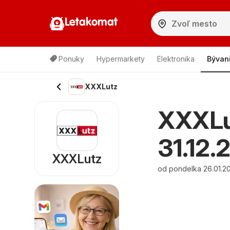
Letakomat
Ponuky
Hypermarkety
Elektronika
Bývan
XXXLutz
XXXLut
31.12.
XXXLutz
od pondelka 26.01.20