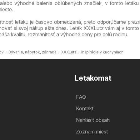
alebo výhodné balenia obľúbených značiek, v tomto letáku
ieste.
atnosť letáku je časovo obmedzená, preto odporúčame prezri
novať si svoj nákup ešte dnes. Leták XXXLutz vám aj v tomto
náša kvalitu, rozmanitosť a výhodné ceny pre celú rodinu.
ov
Bývanie, nábytok, záhrada
XXXLutz
Inšpirácie v kuchyniach
Letakomat
FAQ
Kontakt
Nahlásiť obsah
Zoznam miest