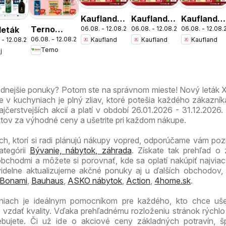
Kaufland
Kaufland
Kaufland
Terno
 leták
06.08. - 12.08.2026
06.08. - 12.08.2026
06.08. - 12.08
Bratislava-
Bratislava-
Bratislava-
06.08. - 12.08.2026
Kaufland
Kaufland
Kaufland
 - 12.08.2026
leták
Patrónka
Nové
Petržalka
Terno
j
leták
Mesto
leták
leták
odnejšie ponuky? Potom ste na správnom mieste! Nový leták
e v kuchyniach je plný zliav, ktoré potešia každého zákazník
jčerstvejších akcií a platí v období 26.01.2026 - 31.12.2026.
ktov za výhodné ceny a ušetrite pri každom nákupe.
ch, ktorí si radi plánujú nákupy vopred, odporúčame vám pozri
ategórii
Bývanie, nábytok, záhrada
. Získate tak prehľad o
obchodmi a môžete si porovnať, kde sa oplatí nakúpiť najvia
videlne aktualizujeme akčné ponuky aj u ďalších obchodov,
Bonami
,
Bauhaus
,
ASKO nábytok
,
Action
,
4home.sk
.
yniach je ideálnym pomocníkom pre každého, kto chce ušet
vzdať kvality. Vďaka prehľadnému rozloženiu stránok rýchlo
ebujete. Či už ide o akciové ceny základných potravín, š