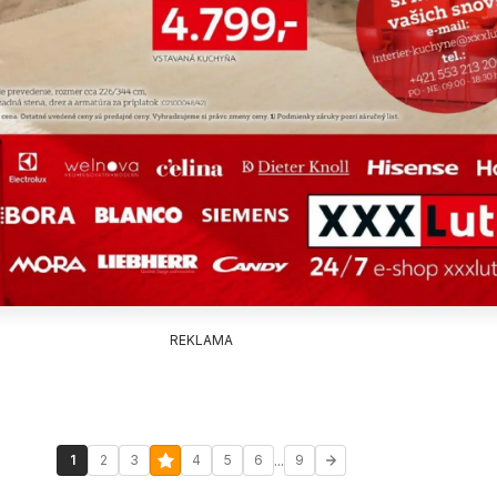
REKLAMA
...
1
2
3
4
5
6
9